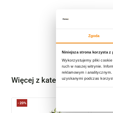
Zgoda
Niniejsza strona korzysta z
Wykorzystujemy pliki cookie 
ruch w naszej witrynie. Inf
reklamowym i analitycznym. 
Więcej z kategorii Kwiaty szt
uzyskanymi podczas korzysta
-
20%