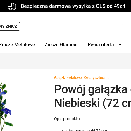
Bezpieczna darmowa wysyłka z GLS od 49zł!
NY ZNICZ
Znicze Metalowe
Znicze Glamour
Pełna oferta
,
Gałązki kwiatowe
Kwiaty sztuczne
Powój gałązka 
Niebieski (72 
Opis produktu:
długość gałązki 72 cm