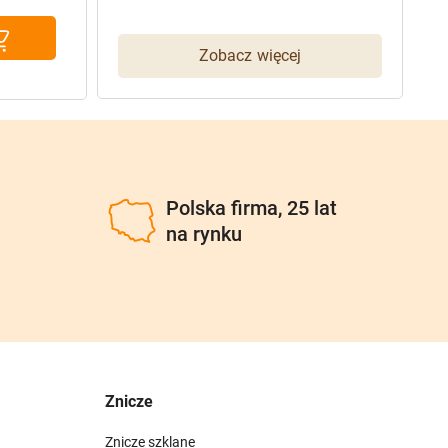
c
c
w
w
Zobacz więcej
3
3
u
Polska firma, 25 lat
na rynku
Znicze
Znicze szklane