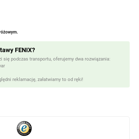
 różowym.
stawy FENIX?
i się podczas transportu, oferujemy dwa rozwiązania:
war
lędni reklamację, załatwiamy to od ręki!