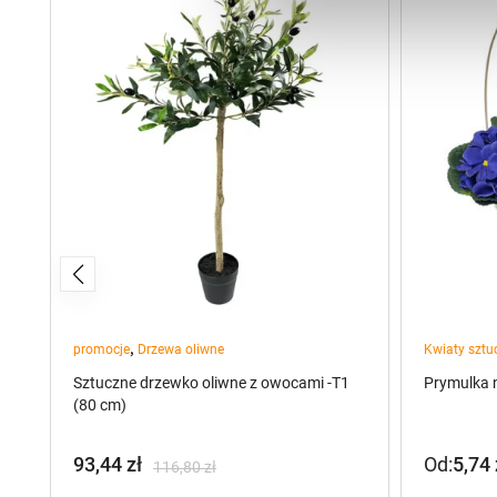
,
promocje
Drzewa oliwne
Kwiaty sztu
Sztuczne drzewko oliwne z owocami -T1
Prymulka 
(80 cm)
93,44
zł
Od:
5,74
116,80
zł
Pierwotna
Aktualna