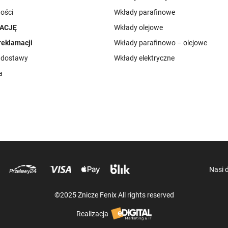
ości
Wkłady parafinowe
ACJĘ
Wkłady olejowe
reklamacji
Wkłady parafinowo – olejowe
i dostawy
Wkłady elektryczne
a
Nasi 
©2025 Znicze Fenix All rights reserved
Realizacja