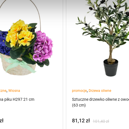
,
,
czne
Wiosna
promocje
Drzewa oliwne
na piku H297 21 cm
Sztuczne drzewko oliwne z owo
(63 cm)
zł
81,12
zł
101,40
zł
Pierwotna
Aktualna