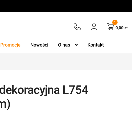
0
0,00
zł
Promocje
Nowości
O nas
Kontakt
dekoracyjna L754
cm)