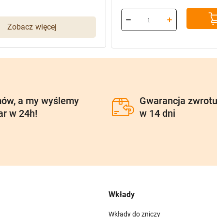
cena
cena
wynosiła:
wynosi:
Zobacz więcej
101,40 zł.
81,12 zł.
ów, a my wyślemy
Gwarancja zwrot
ar w 24h!
w 14 dni
Wkłady
Wkłady do zniczy