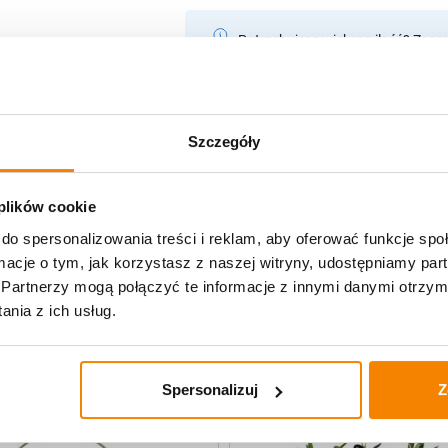
Potrzebujesz większą ilość? Zapr
Opis produktu
Szczegóły
Specyfikacja
 plików cookie
Opinie klientów
do spersonalizowania treści i reklam, aby oferować funkcje sp
ormacje o tym, jak korzystasz z naszej witryny, udostępniamy p
Partnerzy mogą połączyć te informacje z innymi danymi otrzym
uczne
nia z ich usług.
Spersonalizuj
Z
-
20%