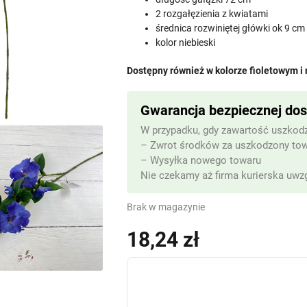
2 rozgałęzienia z kwiatami
średnica rozwiniętej główki ok 9 cm
kolor niebieski
Dostępny również w kolorze fioletowym i
Gwarancja bezpiecznej do
W przypadku, gdy zawartość uszkodz
– Zwrot środków za uszkodzony to
– Wysyłka nowego towaru
Nie czekamy aż firma kurierska uwzg
Brak w magazynie
18,24
zł