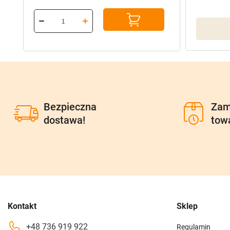
cena
cena
wynosiła:
wynosi:
116,80 zł.
93,44 zł.
Bezpieczna
Zam
dostawa!
tow
Kontakt
Sklep
+48 736 919 922
Regulamin