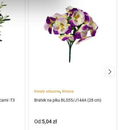
,
Kwiaty sztuczne
Wiosna
pr
cami -T3
Bratek na piku BL055/J144A (28 cm)
Sz
(1
Od:
5,04
zł
3
P
A