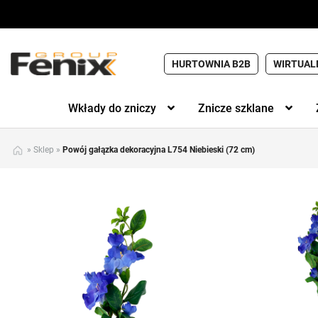
HURTOWNIA B2B
WIRTUAL
Wkłady do zniczy
Znicze szklane
»
Sklep
»
Powój gałązka dekoracyjna L754 Niebieski (72 cm)