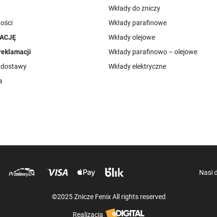
Wkłady do zniczy
ości
Wkłady parafinowe
ACJĘ
Wkłady olejowe
reklamacji
Wkłady parafinowo – olejowe
i dostawy
Wkłady elektryczne
a
Nasi 
©2025 Znicze Fenix All rights reserved
Realizacja