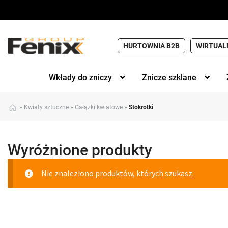
HURTOWNIA B2B
WIRTUAL
Wkłady do zniczy
Znicze szklane
»
Kwiaty sztuczne
»
Gałązki kwiatowe
»
Stokrotki
Wyróżnione produkty
Nie znaleziono produktów, których szukasz.