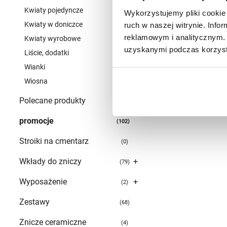
Kwiaty pojedyncze
2
Wykorzystujemy pliki cookie 
Kwiaty w doniczce
ruch w naszej witrynie. Inf
3
reklamowym i analitycznym. 
Kwiaty wyrobowe
0
uzyskanymi podczas korzysta
Liście, dodatki
0
Wianki
0
Wiosna
5
Polecane produkty
166
promocje
102
Stroiki na cmentarz
0
Wkłady do zniczy
+
79
Wyposażenie
+
2
Zestawy
68
Znicze ceramiczne
4