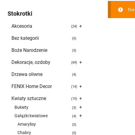
Nie
Stokrotki
Akcesoria
+
24
Bez kategorii
0
Boże Narodzenie
5
Dekoracje, ozdoby
+
69
Drzewa oliwne
4
FENIX Home Decor
+
14
Kwiaty sztuczne
+
10
+
Bukiety
3
+
Gałązki kwiatowe
4
Amarylisy
0
Chabry
0