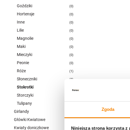
Goździki
0
Hortensje
0
Inne
0
Lilie
0
Magnolie
0
Maki
0
Mieczyki
0
Peonie
0
Róże
1
Słoneczniki
0
Stokrotki
0
Storczyki
0
Tulipany
3
Zgoda
Girlandy
0
+
Główki Kwiatowe
0
Kwiaty doniczkowe
Niniejsza strona korzysta z
4