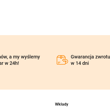
ów, a my wyślemy
Gwarancja zwrot
ar w 24h!
w 14 dni
Wkłady