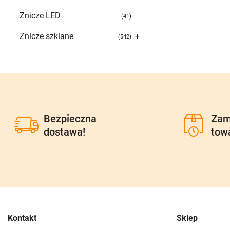
Znicze LED
41
Znicze szklane
+
542
Bezpieczna
Zam
dostawa!
tow
Kontakt
Sklep