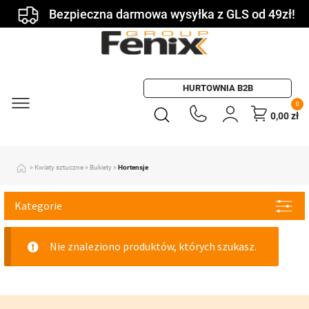
Bezpieczna darmowa wysyłka z GLS od 49zł!
HURTOWNIA B2B
0
0,00
zł
»
Kwiaty sztuczne
»
Bukiety
»
Hortensje
Kategorie
Nie znaleziono produktów, których szukasz.