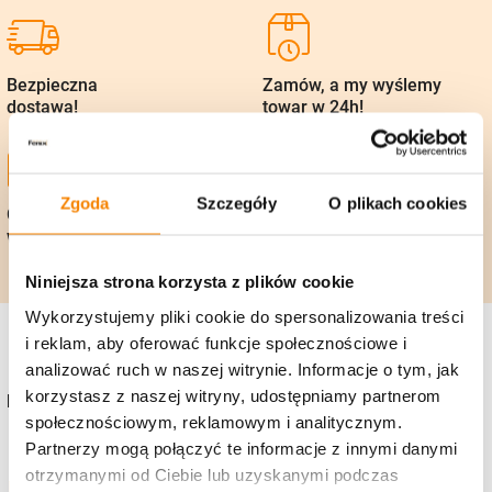
Bezpieczna
Zamów, a my wyślemy
dostawa!
towar w 24h!
Zgoda
Szczegóły
O plikach cookies
Gwarancja zwrotu
Polska firma, 25 lat
w 14 dni
na rynku
Niniejsza strona korzysta z plików cookie
Wykorzystujemy pliki cookie do spersonalizowania treści
i reklam, aby oferować funkcje społecznościowe i
analizować ruch w naszej witrynie. Informacje o tym, jak
korzystasz z naszej witryny, udostępniamy partnerom
Kontakt
społecznościowym, reklamowym i analitycznym.
+48 736 919 922
Partnerzy mogą połączyć te informacje z innymi danymi
otrzymanymi od Ciebie lub uzyskanymi podczas
sklep@zniczefenix.pl