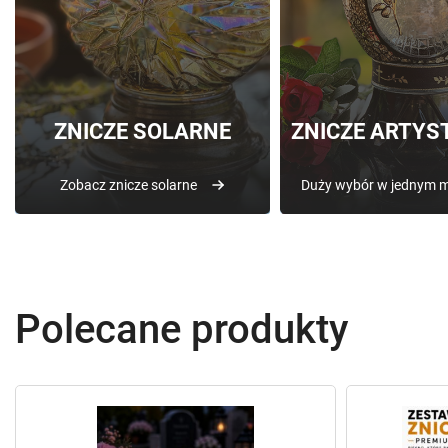
ZNICZE SOLARNE
ZNICZE ARTYS
Zobacz znicze solarne
Duży wybór w jednym m
Polecane produkty