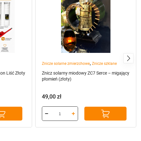
,
Znicze solarne zmierzchowe
Znicze szklane
n Liść Złoty
Znicz solarny miodowy ZC7 Serce – migający
płomień (złoty)
49,00
zł