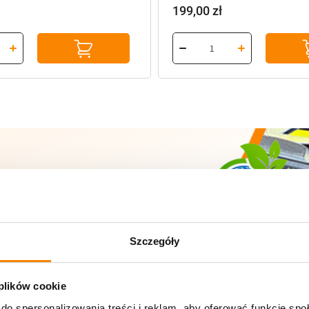
199,00
zł
zy
SOLARNYCH
Szczegóły
 plików cookie
do spersonalizowania treści i reklam, aby oferować funkcje sp