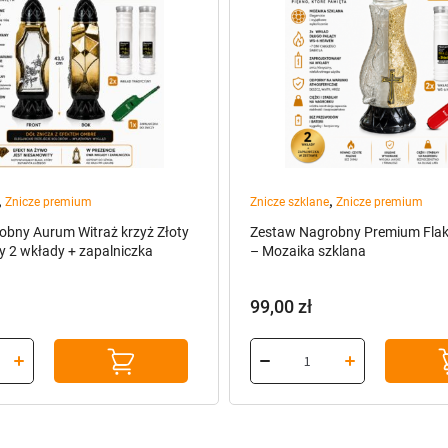
,
,
Znicze premium
Znicze szklane
Znicze premium
bny Aurum Witraż krzyż Złoty
Zestaw Nagrobny Premium Flako
 2 wkłady + zapalniczka
– Mozaika szklana
99,00
zł