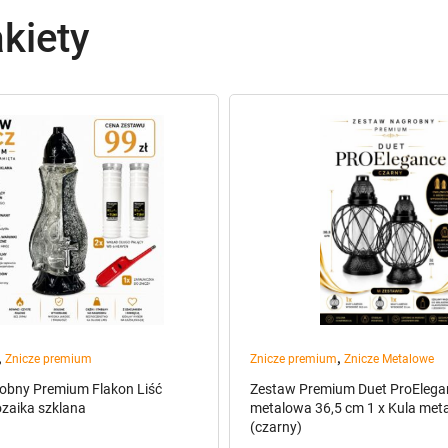
kiety
,
,
Znicze premium
Znicze premium
Znicze Metalowe
obny Premium Flakon Liść
Zestaw Premium Duet ProElegan
zaika szklana
metalowa 36,5 cm 1 x Kula met
(czarny)