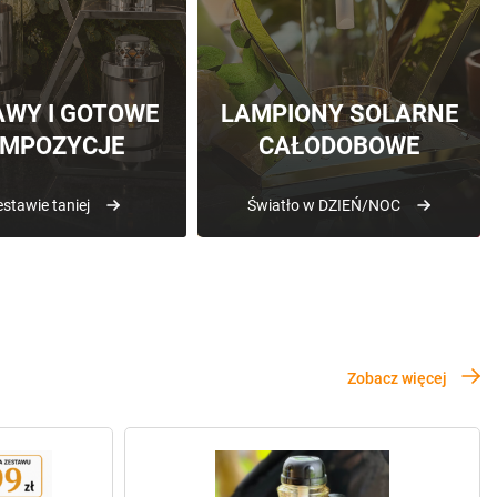
AWY I GOTOWE
LAMPIONY SOLARNE
MPOZYCJE
CAŁODOBOWE
stawie taniej
Światło w DZIEŃ/NOC
Zobacz więcej