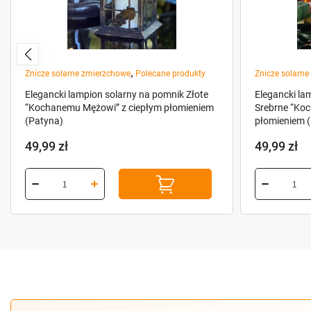
,
Znicze solarne zmierzchowe
Polecane produkty
Znicze solarn
Elegancki lampion solarny na pomnik Złote
Elegancki la
“Kochanemu Mężowi” z ciepłym płomieniem
Srebrne “Ko
(Patyna)
płomieniem (
49,99
zł
49,99
zł