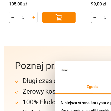
105,00
zł
99,00
zł
Poznaj przewagę znic
Długi czas działania
Zgoda
Zerowy koszt ekslotacji
100% Ekologiczne światło
Niniejsza strona korzysta z
Wykorzystujemy pliki cookie 