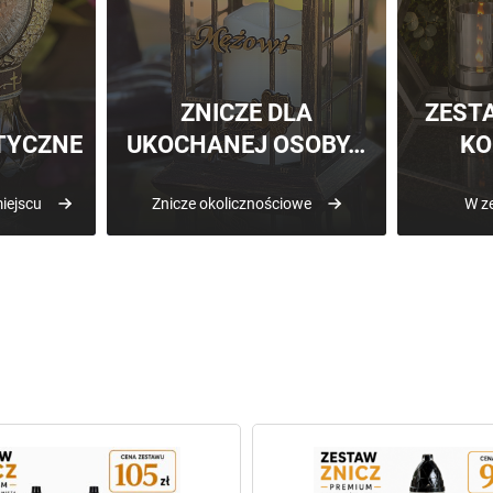
ZNICZE DLA
ZEST
TYCZNE
UKOCHANEJ OSOBY…
KO
iejscu
Znicze okolicznościowe
W ze