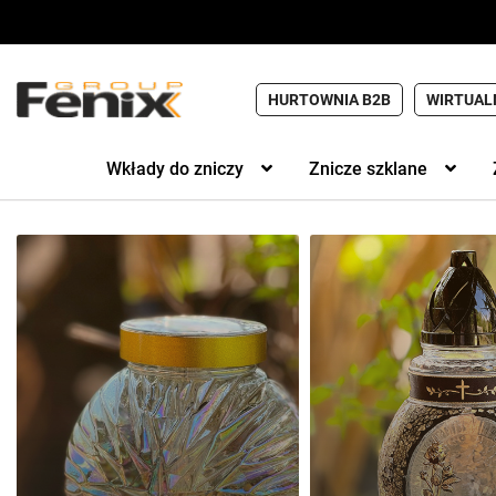
HURTOWNIA B2B
WIRTUAL
Wkłady do zniczy
Znicze szklane