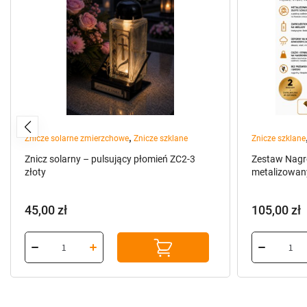
,
Znicze solarne zmierzchowe
Znicze szklane
Znicze szklane
Znicz solarny – pulsujący płomień ZC2-3
Zestaw Nagro
złoty
metalizowany
45,00
zł
105,00
zł