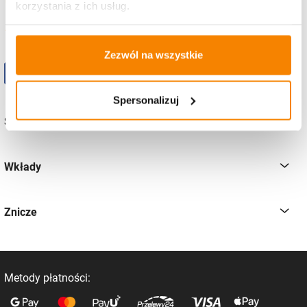
korzystania z ich usług.
pon-pt
od 8:00 - 16:00
Zezwól na wszystkie
Spersonalizuj
Sklep
Wkłady
Znicze
Metody płatności: