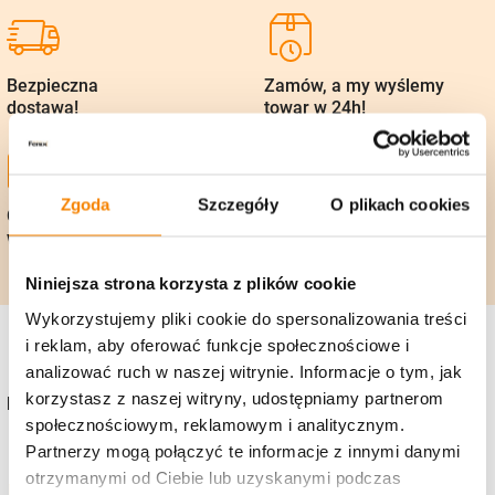
Bezpieczna
Zamów, a my wyślemy
dostawa!
towar w 24h!
Zgoda
Szczegóły
O plikach cookies
Gwarancja zwrotu
Polska firma, 25 lat
w 14 dni
na rynku
Niniejsza strona korzysta z plików cookie
Wykorzystujemy pliki cookie do spersonalizowania treści
i reklam, aby oferować funkcje społecznościowe i
analizować ruch w naszej witrynie. Informacje o tym, jak
korzystasz z naszej witryny, udostępniamy partnerom
Kontakt
społecznościowym, reklamowym i analitycznym.
+48 736 919 922
Partnerzy mogą połączyć te informacje z innymi danymi
otrzymanymi od Ciebie lub uzyskanymi podczas
sklep@zniczefenix.pl