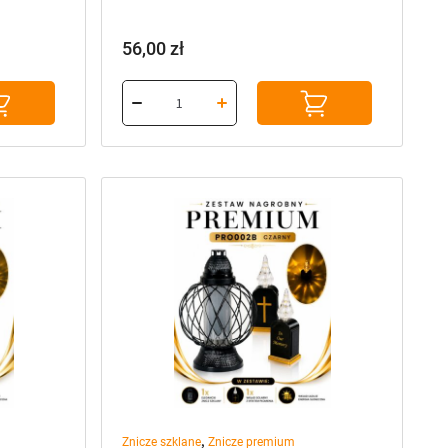
56,00
zł
,
Znicze szklane
Znicze premium