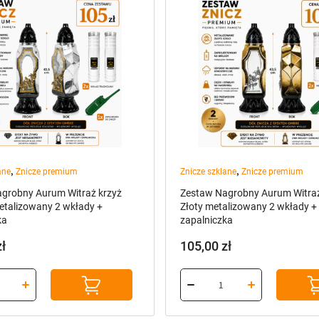
,
,
ane
Znicze premium
Znicze szklane
Znicze premium
grobny Aurum Witraż krzyż
Zestaw Nagrobny Aurum Witraż
etalizowany 2 wkłady +
Złoty metalizowany 2 wkłady +
ka
zapalniczka
zł
105,00
zł