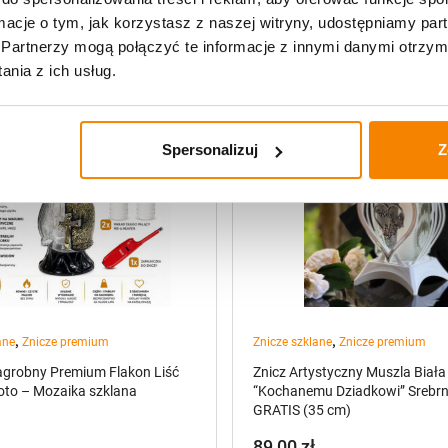
ormacje o tym, jak korzystasz z naszej witryny, udostępniamy p
Partnerzy mogą połączyć te informacje z innymi danymi otrzym
nia z ich usług.
Spersonalizuj
Z
,
,
ane
Znicze premium
Znicze szklane
Znicze premium
grobny Premium Flakon Liść
Znicz Artystyczny Muszla Biała
oto – Mozaika szklana
“Kochanemu Dziadkowi” Srebr
GRATIS (35 cm)
89,00
zł