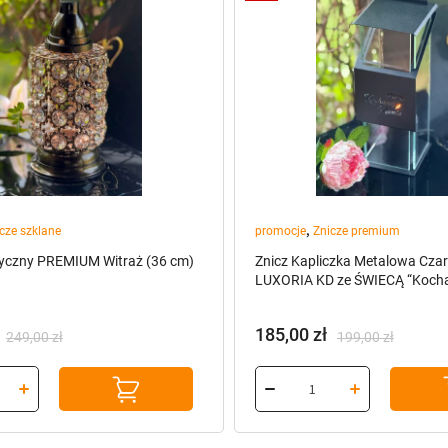
,
cze szklane
promocje
Znicze premium
tyczny PREMIUM Witraż (36 cm)
Znicz Kapliczka Metalowa Cza
LUXORIA KD ze ŚWIECĄ “Koch
185,00
zł
249,00
zł
199,00
zł
a
Pierwotna
Aktualna
cena
cena
wynosiła:
wynosi:
199,00 zł.
185,00 zł.