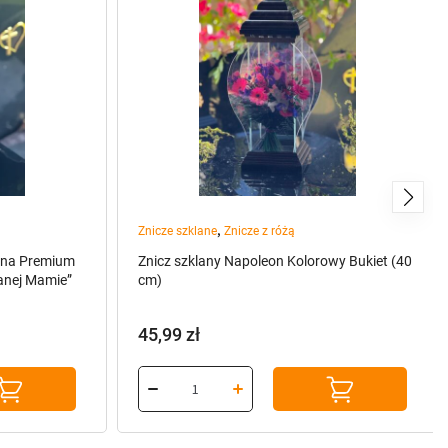
,
Znicze szklane
Znicze z różą
rna Premium
Znicz szklany Napoleon Kolorowy Bukiet (40
anej Mamie”
cm)
45,99
zł