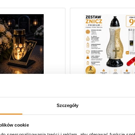
,
,
arne całodobowe
Znicze premium
Znicze szklane
Znicze premium
arny całodobowy Meander Złoty
Zestaw Nagrobny Premium Flak
owy / żółte światło
Złoty – Mozaika szklana
Szczegóły
99,00
zł
 plików cookie
do spersonalizowania treści i reklam, aby oferować funkcje sp