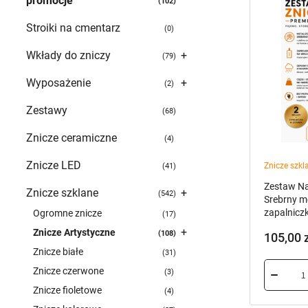
promocje
102
Stroiki na cmentarz
0
Wkłady do zniczy
+
79
Wyposażenie
+
2
Zestawy
68
Znicze ceramiczne
4
Znicze LED
Znicze szkl
41
Zestaw Na
Znicze szklane
+
542
Srebrny m
zapalnicz
Ogromne znicze
17
+
Znicze Artystyczne
108
105,00
Znicze białe
31
Znicze czerwone
3
Znicze fioletowe
4