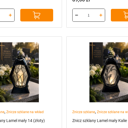
,
,
ane
Znicze szklane na wkład
Znicze szklane
Znicze szklane na w
any Lamel mały 14 (złoty)
Znicz szklany Lamel mały Kalie 