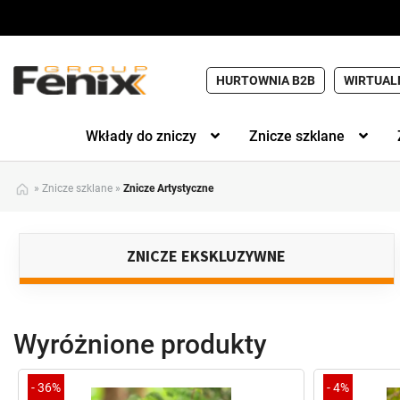
HURTOWNIA B2B
WIRTUAL
Wkłady do zniczy
Znicze szklane
»
Znicze szklane
»
Znicze Artystyczne
ZNICZE EKSKLUZYWNE
Wyróżnione produkty
-
36%
-
4%