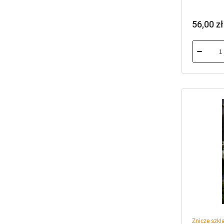
56,00
zł
Znicze szkl