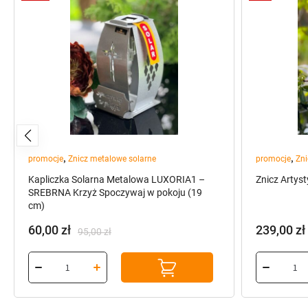
,
,
promocje
Znicz metalowe solarne
promocje
Zni
Kapliczka Solarna Metalowa LUXORIA1 –
Znicz Artys
SREBRNA Krzyż Spoczywaj w pokoju (19
cm)
60,00
zł
239,00
zł
95,00
zł
Pierwotna
Aktualna
Pierwotn
Aktualna
cena
cena
cena
cena
wynosiła:
wynosi:
wynosiła:
wynosi:
95,00 zł.
60,00 zł.
249,00 zł.
239,00 zł.