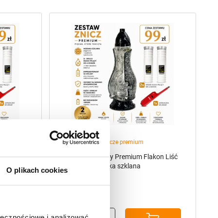
,
Znicze szklane
Znicze premium
on Liść
Zestaw Nagrobny Premium Flakon Liść
Srebrny – Mozaika szklana
O plikach cookies
99,00
zł
ołecznościowe i analizować