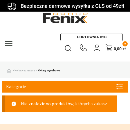
Bezpieczna darmowa wysyłka z GLS od 49zł!
HURTOWNIA B2B
0
0,00
zł
»
Kwiaty sztuczne
»
Kwiaty wyrobowe
Kategorie
Nie znaleziono produktów, których szukasz.