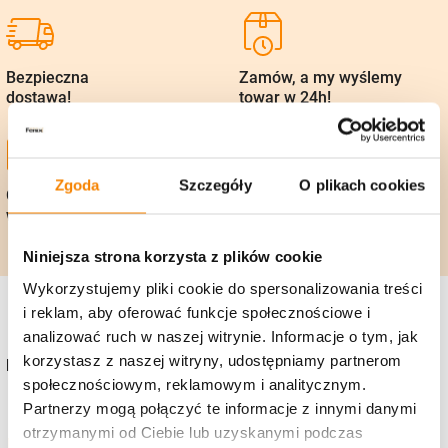
Bezpieczna
Zamów, a my wyślemy
dostawa!
towar w 24h!
Zgoda
Szczegóły
O plikach cookies
Gwarancja zwrotu
Polska firma, 25 lat
w 14 dni
na rynku
Niniejsza strona korzysta z plików cookie
Wykorzystujemy pliki cookie do spersonalizowania treści
i reklam, aby oferować funkcje społecznościowe i
analizować ruch w naszej witrynie. Informacje o tym, jak
korzystasz z naszej witryny, udostępniamy partnerom
Kontakt
społecznościowym, reklamowym i analitycznym.
+48 736 919 922
Partnerzy mogą połączyć te informacje z innymi danymi
otrzymanymi od Ciebie lub uzyskanymi podczas
sklep@zniczefenix.pl