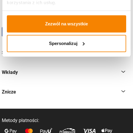
korzystania z ich usług.
pon-pt
od 8:00 - 16:00
Zezwól na wszystkie
Spersonalizuj
Sklep
Wkłady
Znicze
Metody płatności: