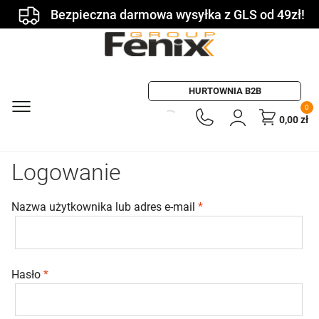
Bezpieczna darmowa wysyłka z GLS od 49zł!
HURTOWNIA B2B
0
0,00
zł
Logowanie
Wymagane
Nazwa użytkownika lub adres e-mail
*
Wymagane
Hasło
*