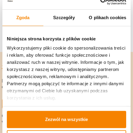
Dlaczego warto posiadać konto?
Szybsze zakupy
Zgoda
Szczegóły
O plikach cookies
Dostępna histora zamówień
Śledź status swojego zamówienia
Liczne rabaty i promocje
Niniejsza strona korzysta z plików cookie
Wykorzystujemy pliki cookie do spersonalizowania treści
i reklam, aby oferować funkcje społecznościowe i
analizować ruch w naszej witrynie. Informacje o tym, jak
korzystasz z naszej witryny, udostępniamy partnerom
społecznościowym, reklamowym i analitycznym.
Bezpieczna
Zamów, a my wyślemy
Partnerzy mogą połączyć te informacje z innymi danymi
dostawa!
towar w 24h!
otrzymanymi od Ciebie lub uzyskanymi podczas
korzystania z ich usług.
Gwarancja zwrotu
Polska firma, 25 lat
Zezwól na wszystkie
w 14 dni
na rynku