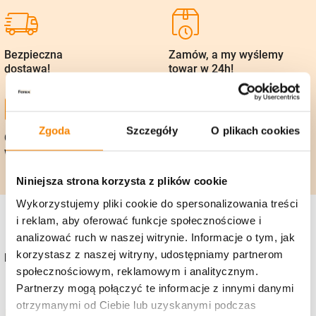
Bezpieczna
Zamów, a my wyślemy
dostawa!
towar w 24h!
Zgoda
Szczegóły
O plikach cookies
Gwarancja zwrotu
Polska firma, 25 lat
w 14 dni
na rynku
Niniejsza strona korzysta z plików cookie
Wykorzystujemy pliki cookie do spersonalizowania treści
i reklam, aby oferować funkcje społecznościowe i
analizować ruch w naszej witrynie. Informacje o tym, jak
korzystasz z naszej witryny, udostępniamy partnerom
Kontakt
społecznościowym, reklamowym i analitycznym.
+48 736 919 922
Partnerzy mogą połączyć te informacje z innymi danymi
otrzymanymi od Ciebie lub uzyskanymi podczas
sklep@zniczefenix.pl