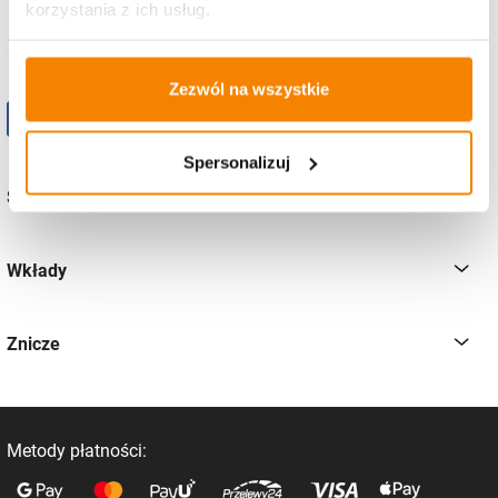
korzystania z ich usług.
pon-pt
od 8:00 - 16:00
Zezwól na wszystkie
Spersonalizuj
Sklep
Wkłady
Znicze
Metody płatności: