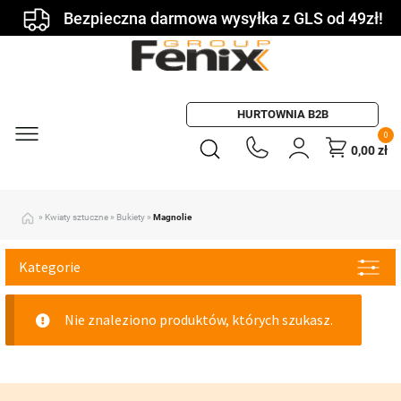
Bezpieczna darmowa wysyłka z GLS od 49zł!
HURTOWNIA B2B
0
0,00
zł
»
Kwiaty sztuczne
»
Bukiety
»
Magnolie
Kategorie
Nie znaleziono produktów, których szukasz.