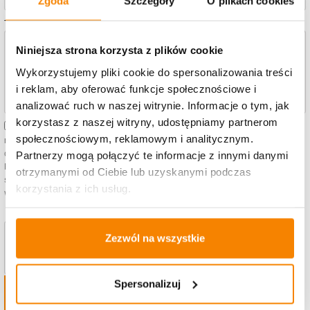
Zgoda
Szczegóły
O plikach cookies
Twoja Wiadomość
*
Niniejsza strona korzysta z plików cookie
Wykorzystujemy pliki cookie do spersonalizowania treści
i reklam, aby oferować funkcje społecznościowe i
analizować ruch w naszej witrynie. Informacje o tym, jak
korzystasz z naszej witryny, udostępniamy partnerom
Wyrażam zgodę na przetwarzanie moich danych osobowych dla potrzeb
społecznościowym, reklamowym i analitycznym.
niezbędnych do realizacji (zgodnie z ustawą z dnia 10 maja 2018 roku o ochronie
danych osobowych (Dz. Ustaw z 2018, poz. 1000) oraz zgodnie z Rozporządzeniem
Partnerzy mogą połączyć te informacje z innymi danymi
Parlamentu Europejskiego i Rady (UE) 2016/679 z dnia 27 kwietnia 2016 r. w
otrzymanymi od Ciebie lub uzyskanymi podczas
sprawie ochrony osób fizycznych w związku z przetwarzaniem danych osobowych i
korzystania z ich usług.
w sprawie
Zezwól na wszystkie
Spersonalizuj