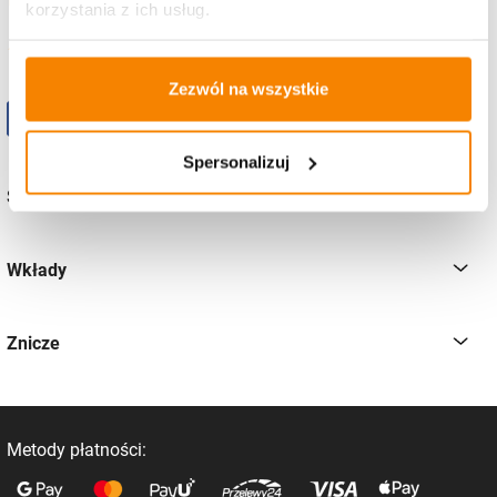
korzystania z ich usług.
pon-pt
od 8:00 - 16:00
Zezwól na wszystkie
Spersonalizuj
Sklep
Wkłady
Znicze
Metody płatności: