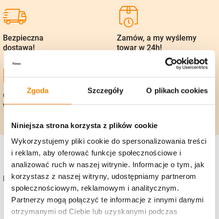
Bezpieczna
Zamów, a my wyślemy
dostawa!
towar w 24h!
Zgoda
Szczegóły
O plikach cookies
Gwarancja zwrotu
Polska firma, 25 lat
w 14 dni
na rynku
Niniejsza strona korzysta z plików cookie
Wykorzystujemy pliki cookie do spersonalizowania treści
i reklam, aby oferować funkcje społecznościowe i
analizować ruch w naszej witrynie. Informacje o tym, jak
korzystasz z naszej witryny, udostępniamy partnerom
Kontakt
społecznościowym, reklamowym i analitycznym.
+48 736 919 922
Partnerzy mogą połączyć te informacje z innymi danymi
otrzymanymi od Ciebie lub uzyskanymi podczas
sklep@zniczefenix.pl