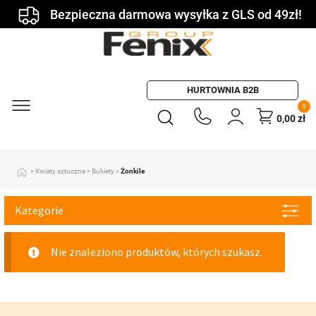
Bezpieczna darmowa wysyłka z GLS od 49zł!
HURTOWNIA B2B
0
0,00
zł
»
Kwiaty sztuczne
»
Bukiety
»
Żonkile
Kategorie
Nie znaleziono produktów, których szukasz.