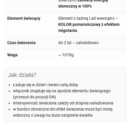
solarnym)
zasilany energią
słoneczną w 100%
Element świecący
Element z taśmą Led wewnątrz –
KOLOR pomarańczowy z efektem
migotania
Czas świecenia
do 2 lat – całodobowo
Waga
~ 1078g
Jak działa?
Ładuje się w dzień i świeci całą dobę.
włącznik znajduje się na spodzie elementu świecącego
(przesuń do pozycji ON)
intensywność świecenia zależy od stopnia naładowania
w bardzo słoneczne dni efekt świecenia może być mniej
widoczny z uwagi na duże natężenie światła