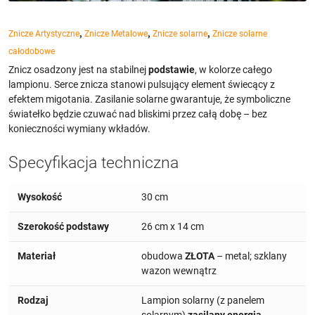
,
,
,
Znicze Artystyczne
Znicze Metalowe
Znicze solarne
Znicze solarne
całodobowe
Znicz osadzony jest na stabilnej
podstawie
, w kolorze całego
lampionu. Serce znicza stanowi pulsujący element świecący z
efektem migotania. Zasilanie solarne gwarantuje, że symboliczne
światełko będzie czuwać nad bliskimi przez całą dobę – bez
konieczności wymiany wkładów.
Specyfikacja techniczna
Wysokość
30 cm
Szerokość podstawy
26 cm x 14 cm
Materiał
obudowa
ZŁOTA
– metal; szklany
wazon wewnątrz
Rodzaj
Lampion solarny (z panelem