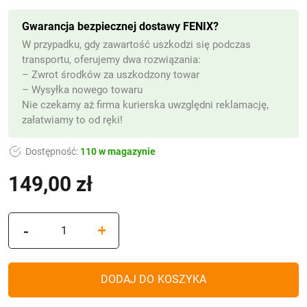
Gwarancja bezpiecznej dostawy FENIX?
W przypadku, gdy zawartość uszkodzi się podczas
transportu, oferujemy dwa rozwiązania:
– Zwrot środków za uszkodzony towar
– Wysyłka nowego towaru
Nie czekamy aż firma kurierska uwzględni reklamację,
załatwiamy to od ręki!
Dostępność:
110 w magazynie
149,00
zł
(z VAT)
ilość
-
+
Lampion
metalowy
solarny
DODAJ DO KOSZYKA
ML5956LG
(Złoty)