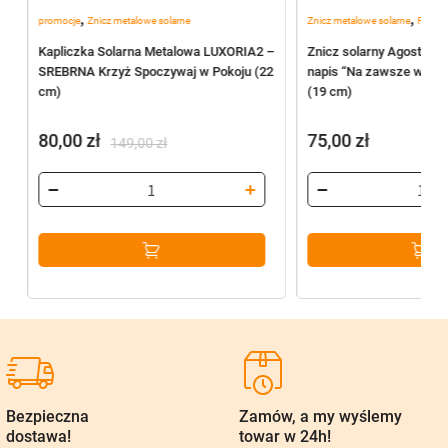
,
,
promocje
Znicz metalowe solarne
Znicz metalowe solarne
Poleca
Kapliczka Solarna Metalowa LUXORIA2 –
Znicz solarny Agostino 
SREBRNA Krzyż Spoczywaj w Pokoju (22
napis “Na zawsze w ser
cm)
(19 cm)
80,00
zł
75,00
zł
149,00
zł
Pierwotna
Aktualna
cena
cena
wynosiła:
wynosi:
149,00 zł.
80,00 zł.
Bezpieczna
Zamów, a my wyślemy
dostawa!
towar w 24h!