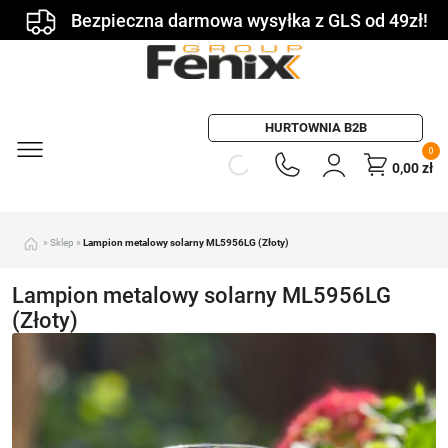
Bezpieczna darmowa wysyłka z GLS od 49zł!
HURTOWNIA B2B
0
0,00
zł
»
Sklep
»
Lampion metalowy solarny ML5956LG (Złoty)
Lampion metalowy solarny ML5956LG
(Złoty)