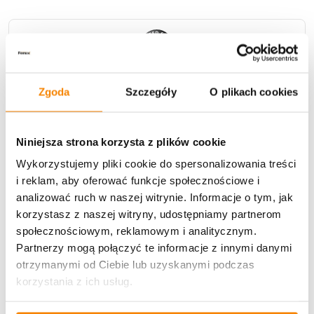
Zgoda
Szczegóły
O plikach cookies
Niniejsza strona korzysta z plików cookie
Wykorzystujemy pliki cookie do spersonalizowania treści
Zamów dziś!
Przesyłkę nadamy już następnego dnia roboczego!
i reklam, aby oferować funkcje społecznościowe i
analizować ruch w naszej witrynie. Informacje o tym, jak
korzystasz z naszej witryny, udostępniamy partnerom
Dostawa
społecznościowym, reklamowym i analitycznym.
Partnerzy mogą połączyć te informacje z innymi danymi
otrzymanymi od Ciebie lub uzyskanymi podczas
korzystania z ich usług.
U Ciebie zwykle za
1-3 dni
: od
12,30 zł