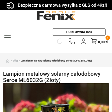
Bezpieczna darmowa wysyłka z GLS od 49zł!
HURTOWNIA B2B
0
0,00
zł
»
Sklep
»
Lampion metalowy solarny całodobowy Serce ML6032G (Złoty)
Lampion metalowy solarny całodobowy
Serce ML6032G (Złoty)