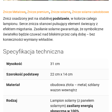
,
,
,
Znicze Metalowe
Znicze premium
Znicze solarne
Znicze solarne całodobowe
Znicz osadzony jest na stabilnej
podstawie
, w kolorze całego
lampionu. Serce znicza stanowi pulsujący element świecący z
efektem migotania. Zasilanie solarne gwarantuje, że symboliczne
światełko będzie czuwać nad bliskimi przez całą dobę – bez
konieczności wymiany wkładów.
Specyfikacja techniczna
Wysokość
31 cm
Szerokość podstawy
22 cm x 14 cm
Materiał
obudowa złota – metal; szklany
wazon wewnątrz
Rodzaj
Lampion solarny (z panelem
solarnym)
zasilany energią
słoneczną w 100%