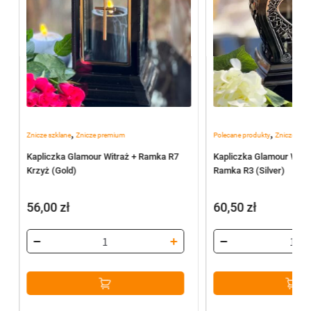
,
,
Znicze szklane
Znicze premium
Polecane produkty
Znicze szkl
Kapliczka Glamour Witraż + Ramka R7
Kapliczka Glamour WAZ
Krzyż (Gold)
Ramka R3 (Silver)
56,00
zł
60,50
zł