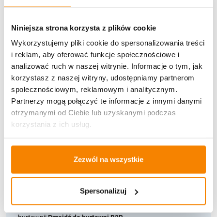
Dostawa
Niniejsza strona korzysta z plików cookie
Wykorzystujemy pliki cookie do spersonalizowania treści
i reklam, aby oferować funkcje społecznościowe i
analizować ruch w naszej witrynie. Informacje o tym, jak
korzystasz z naszej witryny, udostępniamy partnerom
U Ciebie zwykle za
1-3 dni
: od
12,30 zł
społecznościowym, reklamowym i analitycznym.
Darmowa dostawa:
od 49 zł
Partnerzy mogą połączyć te informacje z innymi danymi
otrzymanymi od Ciebie lub uzyskanymi podczas
Metody płatności
korzystania z ich usług.
Zezwól na wszystkie
Spersonalizuj
Potrzebujesz większą ilość? Zapraszamy do naszej