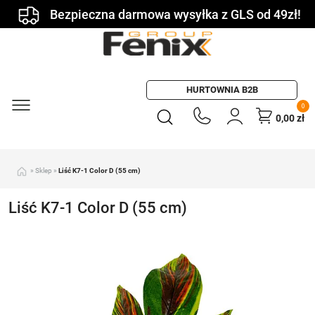
Bezpieczna darmowa wysyłka z GLS od 49zł!
HURTOWNIA B2B
0
0,00
zł
»
Sklep
»
Liść K7-1 Color D (55 cm)
Liść K7-1 Color D (55 cm)