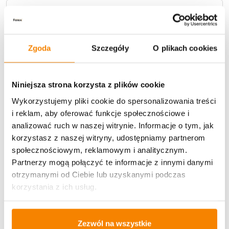
Metody płatności
Zgoda
Szczegóły
O plikach cookies
Niniejsza strona korzysta z plików cookie
Wykorzystujemy pliki cookie do spersonalizowania treści
Potrzebujesz większą ilość? Zapraszamy do naszej
hurtownii
Przejdź do hurtowni B2B
i reklam, aby oferować funkcje społecznościowe i
analizować ruch w naszej witrynie. Informacje o tym, jak
korzystasz z naszej witryny, udostępniamy partnerom
społecznościowym, reklamowym i analitycznym.
Specyfikacja
Partnerzy mogą połączyć te informacje z innymi danymi
otrzymanymi od Ciebie lub uzyskanymi podczas
Opinie klientów
korzystania z ich usług.
Więcej z kategorii Kwiaty sztuczne
Zezwól na wszystkie