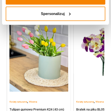
Spersonalizuj
,
,
Kwiaty sztuczne
Wiosna
Kwiaty sztuczne
Wiosna
Tulipan gumowy Premium K24 (43 cm)
Bratek na piku BL055/J