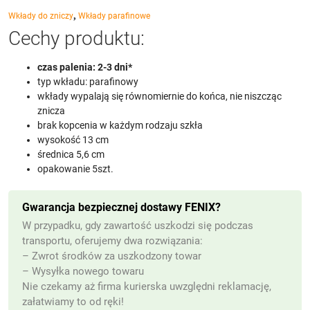
,
Wkłady do zniczy
Wkłady parafinowe
Cechy produktu:
czas palenia: 2-3 dni*
typ wkładu: parafinowy
wkłady wypalają się równomiernie do końca, nie niszcząc
znicza
brak kopcenia w każdym rodzaju szkła
wysokość 13 cm
średnica 5,6 cm
opakowanie 5szt.
Gwarancja bezpiecznej dostawy FENIX?
W przypadku, gdy zawartość uszkodzi się podczas
transportu, oferujemy dwa rozwiązania:
– Zwrot środków za uszkodzony towar
– Wysyłka nowego towaru
Nie czekamy aż firma kurierska uwzględni reklamację,
załatwiamy to od ręki!