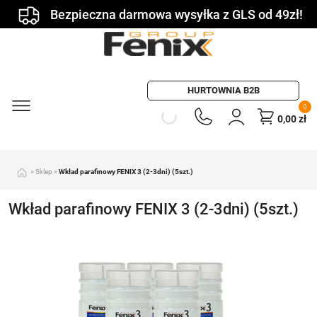
Bezpieczna darmowa wysyłka z GLS od 49zł!
HURTOWNIA B2B
0
0,00
zł
»
Sklep
»
Wkład parafinowy FENIX 3 (2-3dni) (5szt.)
Wkład parafinowy FENIX 3 (2-3dni) (5szt.)