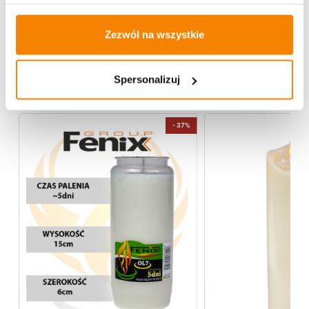
Opinie klientów
Zezwól na wszystkie
Więcej z kategorii Wkłady do zniczy
Spersonalizuj
%
-
37%