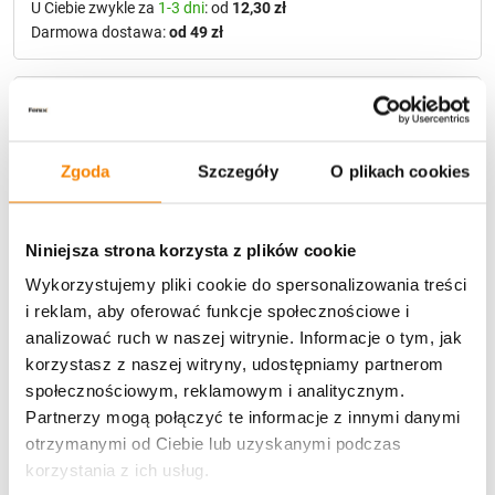
U Ciebie zwykle za
1-3 dni
: od
12,30 zł
Darmowa dostawa:
od 49 zł
Metody płatności
Zgoda
Szczegóły
O plikach cookies
Niniejsza strona korzysta z plików cookie
Wykorzystujemy pliki cookie do spersonalizowania treści
Potrzebujesz większą ilość? Zapraszamy do naszej
i reklam, aby oferować funkcje społecznościowe i
hurtownii
Przejdź do hurtowni B2B
analizować ruch w naszej witrynie. Informacje o tym, jak
korzystasz z naszej witryny, udostępniamy partnerom
społecznościowym, reklamowym i analitycznym.
Opis produktu
Partnerzy mogą połączyć te informacje z innymi danymi
otrzymanymi od Ciebie lub uzyskanymi podczas
Specyfikacja
korzystania z ich usług.