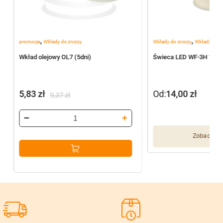
,
,
promocje
Wkłady do zniczy
Wkłady do zniczy
Wkłady elekt
Wkład olejowy OL7 (5dni)
Świeca LED WF-3H 18c
5,83
zł
Od:
14,00
zł
9,37
zł
Pierwotna
Aktualna
cena
cena
wynosiła:
wynosi:
Zobacz wię
9,37 zł.
5,83 zł.