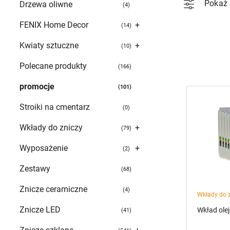
Pokaż 
Drzewa oliwne
4
FENIX Home Decor
+
14
Kwiaty sztuczne
+
10
Polecane produkty
166
promocje
101
Stroiki na cmentarz
0
Wkłady do zniczy
+
79
Wyposażenie
+
2
Zestawy
68
Znicze ceramiczne
4
Wkłady do 
Znicze LED
Wkład ole
41