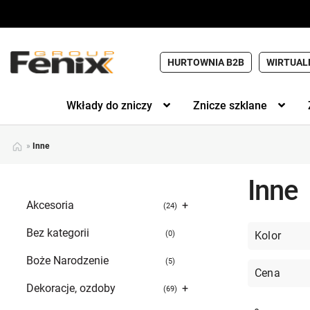
HURTOWNIA B2B
WIRTUAL
Wkłady do zniczy
Znicze szklane
»
Inne
Inne
Akcesoria
+
24
Bez kategorii
Kolor
0
Boże Narodzenie
5
Cena
Dekoracje, ozdoby
+
69