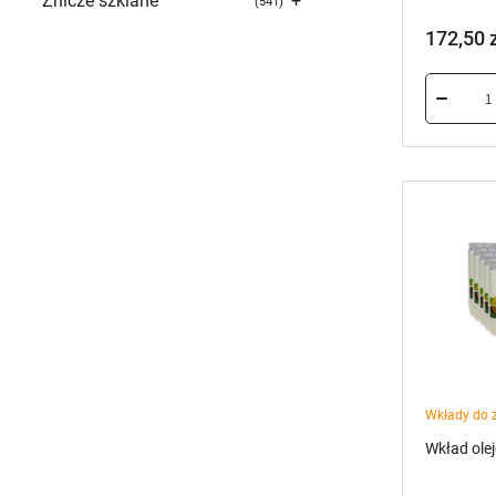
Znicze szklane
+
541
172,50
Wkłady do 
Wkład ole