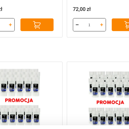
zł
72,00
zł