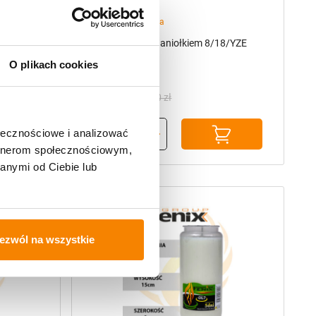
,
we
promocje
Akcesoria
48h)
Latarenka LED z aniołkiem 8/18/YZE
Szary + baterie
O plikach cookies
22,00
zł
26,00
zł
Pierwotna
Aktualna
cena
cena
ołecznościowe i analizować
wynosiła:
wynosi:
artnerom społecznościowym,
26,00 zł.
22,00 zł.
anymi od Ciebie lub
-
37%
ezwól na wszystkie