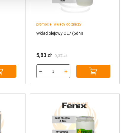
,
promocje
Wkłady do zniczy
Wkład olejowy OL7 (5dni)
5,83
zł
9,37
zł
Pierwotna
Aktualna
cena
cena
wynosiła:
wynosi:
9,37 zł.
5,83 zł.