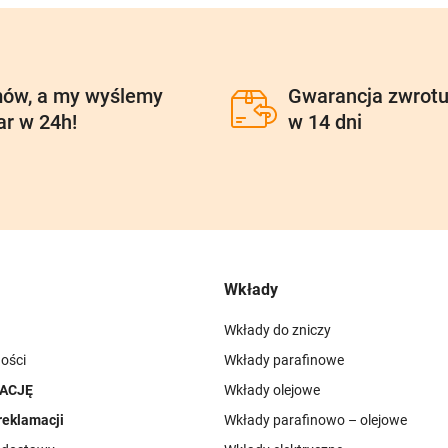
ów, a my wyślemy
Gwarancja zwrot
ar w 24h!
w 14 dni
Wkłady
Wkłady do zniczy
ości
Wkłady parafinowe
ACJĘ
Wkłady olejowe
reklamacji
Wkłady parafinowo – olejowe