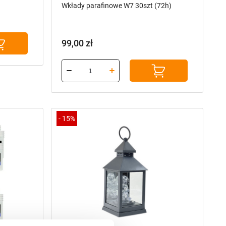
Wkłady parafinowe W7 30szt (72h)
99,00
zł
-
15%