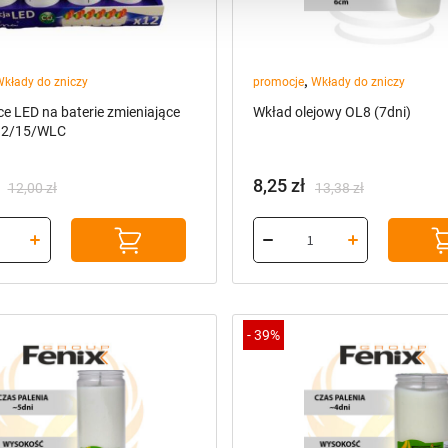
,
kłady do zniczy
promocje
Wkłady do zniczy
ce LED na baterie zmieniające
Wkład olejowy OL8 (7dni)
B 2/15/WLC
8,25
zł
12,00
zł
13,38
zł
na
a
Pierwotna
Aktualna
cena
cena
a:
wynosiła:
wynosi:
.
.
13,38 zł.
8,25 zł.
-
39%