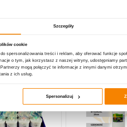
,
,
zniczy
Wkłady parafinowe
Wkłady do zniczy
Wkłady parafino
rafinowe W6 30szt (60h)
Wkłady parafinowe W5 30szt (
Szczegóły
60,00
zł
 plików cookie
do spersonalizowania treści i reklam, aby oferować funkcje sp
ormacje o tym, jak korzystasz z naszej witryny, udostępniamy p
Partnerzy mogą połączyć te informacje z innymi danymi otrzym
nia z ich usług.
-
38%
Spersonalizuj
Z