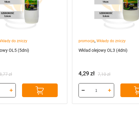
,
kłady do zniczy
promocje
Wkłady do zniczy
jowy OL5 (5dni)
Wkład olejowy OL3 (4dni)
4,29
zł
8,77
zł
7,10
zł
na
a
Pierwotna
Aktualna
cena
cena
a:
wynosiła:
wynosi:
7,10 zł.
4,29 zł.