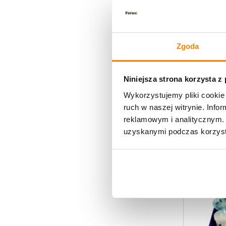
Wkłady do 
Wkłady pa
Zgoda
69,00
zł
Niniejsza strona korzysta z
Wykorzystujemy pliki cookie 
ruch w naszej witrynie. Inf
reklamowym i analitycznym. 
uzyskanymi podczas korzysta
-
4%