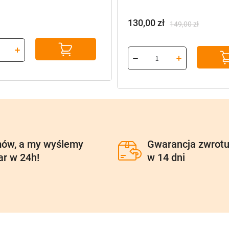
130,00
zł
149,00
zł
Pierwotna
Aktualna
cena
cena
wynosiła:
wynosi:
149,00 zł.
130,00 zł.
ów, a my wyślemy
Gwarancja zwrot
ar w 24h!
w 14 dni