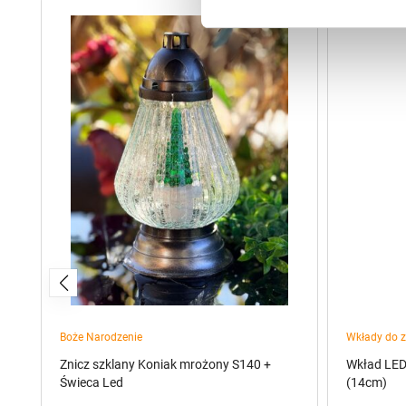
Boże Narodzenie
Wkłady do z
)
Znicz szklany Koniak mrożony S140 +
Wkład LED
Świeca Led
(14cm)