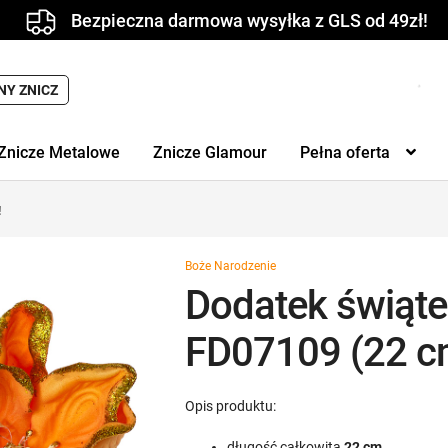
Bezpieczna darmowa wysyłka z GLS od 49zł!
NY ZNICZ
Znicze Metalowe
Znicze Glamour
Pełna oferta
!
Boże Narodzenie
Dodatek świąte
FD07109 (22 cm
Opis produktu:
długość całkowita
22 cm