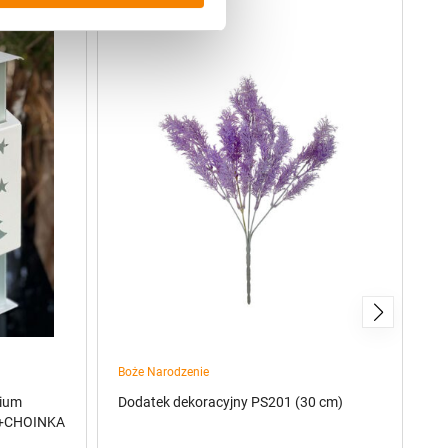
Boże Narodzenie
Wk
mium
Dodatek dekoracyjny PS201 (30 cm)
W
a+CHOINKA