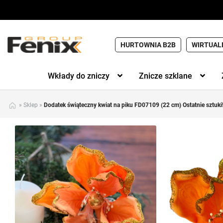
HURTOWNIA B2B
WIRTUAL
Wkłady do zniczy
Znicze szklane
»
Sklep
»
Dodatek świąteczny kwiat na piku FD07109 (22 cm) Ostatnie sztuki