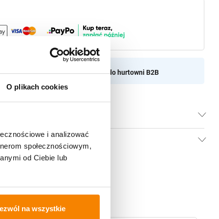
aszamy do naszej hurtownii
Przejdź do hurtowni B2B
O plikach cookies
ołecznościowe i analizować
artnerom społecznościowym,
anymi od Ciebie lub
ezwól na wszystkie