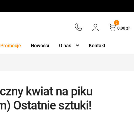
0
0,00
zł
Promocje
Nowości
O nas
Kontakt
czny kwiat na piku
) Ostatnie sztuki!