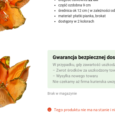
część ozdobna 9 cm
średnica ok 12 cm ( w zależności o
materiał: płatki pianka, brokat
dostępny w 2 kolorach
Gwarancja bezpiecznej do
W przypadku, gdy zawartość uszkodz
– Zwrot środków za uszkodzony to
– Wysyłka nowego towaru
Nie czekamy aż firma kurierska uwzg
Brak w magazynie
Tego produktu nie ma na stanie i ni