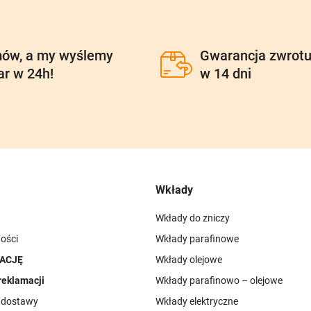
ów, a my wyślemy
Gwarancja zwrot
ar w 24h!
w 14 dni
Wkłady
Wkłady do zniczy
ości
Wkłady parafinowe
ACJĘ
Wkłady olejowe
reklamacji
Wkłady parafinowo – olejowe
i dostawy
Wkłady elektryczne