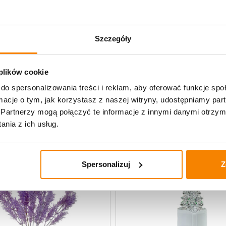
Specyfikacja
Szczegóły
Opinie klientów
 plików cookie
zenie
do spersonalizowania treści i reklam, aby oferować funkcje sp
ormacje o tym, jak korzystasz z naszej witryny, udostępniamy p
Partnerzy mogą połączyć te informacje z innymi danymi otrzym
nia z ich usług.
Spersonalizuj
Z