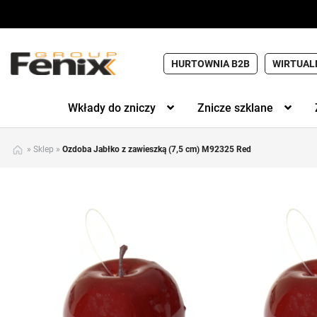
HURTOWNIA B2B
WIRTUAL
Wkłady do zniczy
Znicze szklane
»
Sklep
»
Ozdoba Jabłko z zawieszką (7,5 cm) M92325 Red