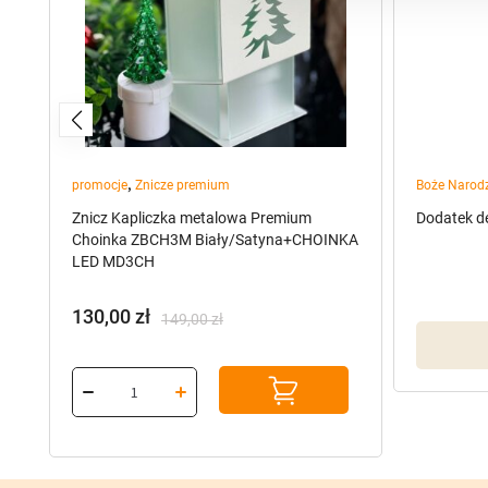
,
promocje
Znicze premium
Boże Narod
Znicz Kapliczka metalowa Premium
Dodatek d
Choinka ZBCH3M Biały/Satyna+CHOINKA
LED MD3CH
130,00
zł
149,00
zł
Pierwotna
Aktualna
cena
cena
wynosiła:
wynosi:
149,00 zł.
130,00 zł.