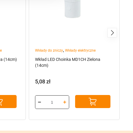
,
ne
Wkłady do zniczy
Wkłady elektryczne
Bo
ła (14cm)
Wkład LED Choinka MD1CH Zielona
Zn
(14cm)
Św
5,08
zł
5