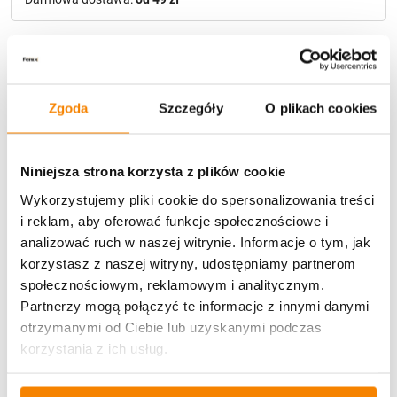
Metody płatności
Zgoda
Szczegóły
O plikach cookies
Niniejsza strona korzysta z plików cookie
Wykorzystujemy pliki cookie do spersonalizowania treści
Potrzebujesz większą ilość? Zapraszamy do naszej
i reklam, aby oferować funkcje społecznościowe i
hurtownii
Przejdź do hurtowni B2B
analizować ruch w naszej witrynie. Informacje o tym, jak
korzystasz z naszej witryny, udostępniamy partnerom
społecznościowym, reklamowym i analitycznym.
Specyfikacja
Partnerzy mogą połączyć te informacje z innymi danymi
otrzymanymi od Ciebie lub uzyskanymi podczas
Opinie klientów
korzystania z ich usług.