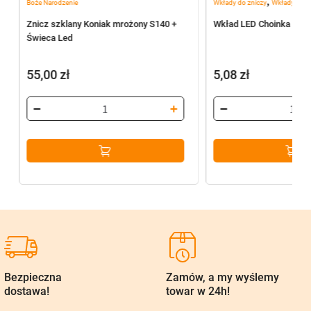
,
Boże Narodzenie
Wkłady do zniczy
Wkłady elekt
Znicz szklany Koniak mrożony S140 +
Wkład LED Choinka MD1
Świeca Led
55,00
zł
5,08
zł
Bezpieczna
Zamów, a my wyślemy
dostawa!
towar w 24h!