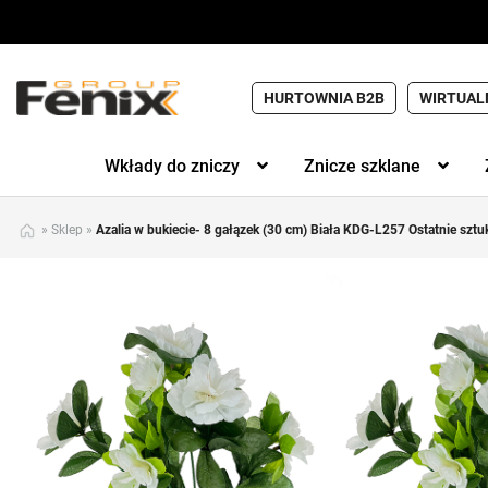
HURTOWNIA B2B
WIRTUAL
Wkłady do zniczy
Znicze szklane
»
Sklep
»
Azalia w bukiecie- 8 gałązek (30 cm) Biała KDG-L257 Ostatnie sztuk