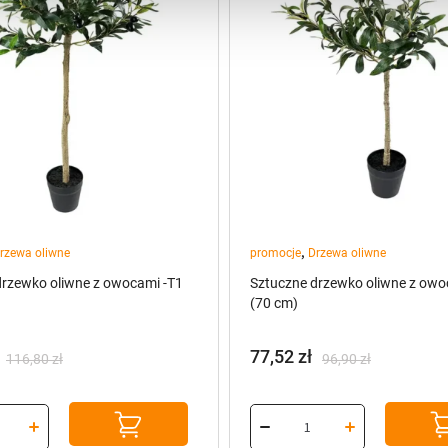
,
rzewa oliwne
promocje
Drzewa oliwne
drzewko oliwne z owocami -T1
Sztuczne drzewko oliwne z owo
(70 cm)
77,52
zł
116,80
zł
96,90
zł
na
a
Pierwotna
Aktualna
cena
cena
:
wynosiła:
wynosi:
ł.
96,90 zł.
77,52 zł.