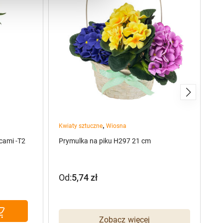
,
Kwiaty sztuczne
Wiosna
Kw
cami -T2
Prymulka na piku H297 21 cm
Tu
Od:
5,74
zł
O
Zobacz więcej