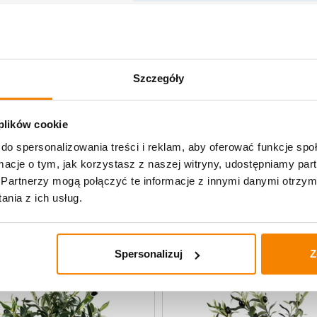
Opis produktu
Szczegóły
Specyfikacja
Opinie klientów
 plików cookie
do spersonalizowania treści i reklam, aby oferować funkcje sp
ormacje o tym, jak korzystasz z naszej witryny, udostępniamy p
uczne
Partnerzy mogą połączyć te informacje z innymi danymi otrzym
nia z ich usług.
-
20%
Spersonalizuj
Z