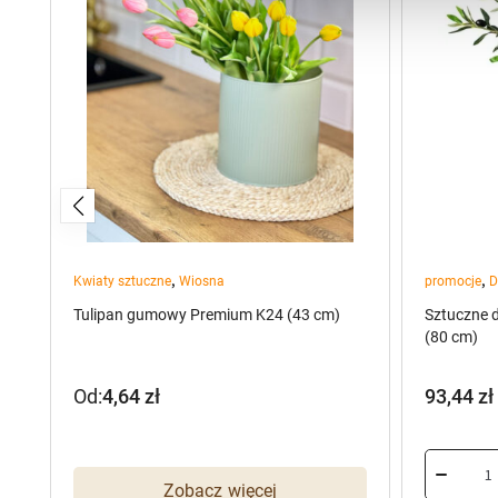
,
,
Kwiaty sztuczne
Wiosna
promocje
D
Tulipan gumowy Premium K24 (43 cm)
Sztuczne 
(80 cm)
Od:
4,64
zł
93,44
zł
Pierwot
Aktualn
cena
cena
wynosiła
wynosi:
Zobacz więcej
116,80 z
93,44 zł.