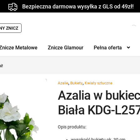
Bezpieczna darmowa wysyłka z GLS od 49zł!
NY ZNICZ
Znicze Metalowe
Znicze Glamour
Pełna oferta
i!
,
,
Azalie
Bukiety
Kwiaty sztuczne
Azalia w bukiec
Biała KDG-L257 
Opis produktu:
wysokość bukietu ok. 30 cm