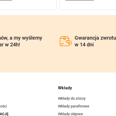
ów, a my wyślemy
Gwarancja zwrot
ar w 24h!
w 14 dni
Wkłady
Wkłady do zniczy
ości
Wkłady parafinowe
ACJĘ
Wkłady olejowe