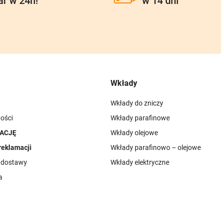
ar w 24h!
w 14 dni
Wkłady
Wkłady do zniczy
ości
Wkłady parafinowe
ACJĘ
Wkłady olejowe
reklamacji
Wkłady parafinowo – olejowe
i dostawy
Wkłady elektryczne
a