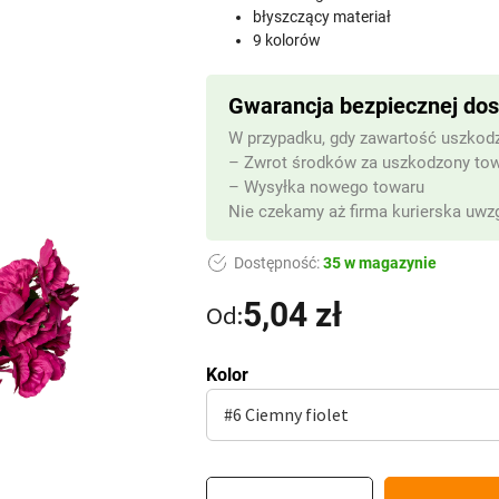
błyszczący materiał
9 kolorów
Gwarancja bezpiecznej do
W przypadku, gdy zawartość uszkodz
– Zwrot środków za uszkodzony to
– Wysyłka nowego towaru
Nie czekamy aż firma kurierska uwzg
Dostępność:
35 w magazynie
5,04
zł
Od:
Kolor
ilość