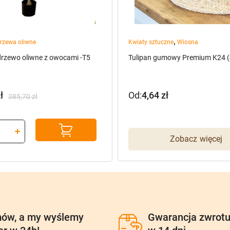
,
rzewa oliwne
Kwiaty sztuczne
Wiosna
drzewo oliwne z owocami -T5
Tulipan gumowy Premium K24 (
ł
Od:
4,64
zł
385,70
zł
na
a
:
Zobacz więcej
ł.
ł.
ów, a my wyślemy
Gwarancja zwrot