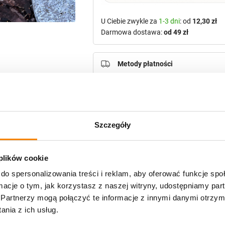
U Ciebie zwykle za
1-3 dni
: od
12,30 zł
Darmowa dostawa:
od 49 zł
Metody płatności
Szczegóły
Potrzebujesz większą ilość? Zapr
 plików cookie
Opis produktu
do spersonalizowania treści i reklam, aby oferować funkcje sp
ormacje o tym, jak korzystasz z naszej witryny, udostępniamy p
Specyfikacja
Partnerzy mogą połączyć te informacje z innymi danymi otrzym
nia z ich usług.
Opinie klientów