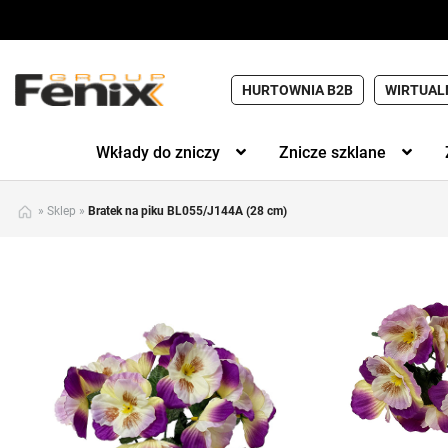
HURTOWNIA B2B
WIRTUAL
Wkłady do zniczy
Znicze szklane
»
Sklep
»
Bratek na piku BL055/J144A (28 cm)