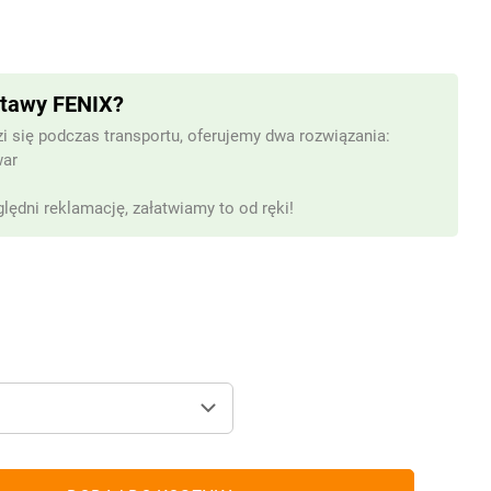
stawy FENIX?
i się podczas transportu, oferujemy dwa rozwiązania:
war
lędni reklamację, załatwiamy to od ręki!