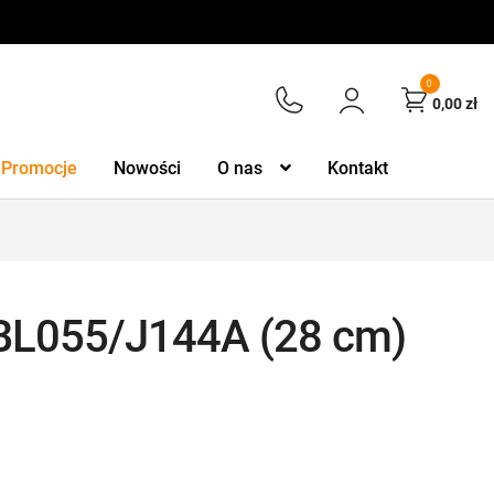
0
0,00
zł
Promocje
Nowości
O nas
Kontakt
 BL055/J144A (28 cm)