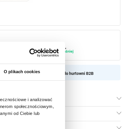
O plikach cookies
aszamy do naszej hurtownii
Przejdź do hurtowni B2B
ołecznościowe i analizować
artnerom społecznościowym,
anymi od Ciebie lub