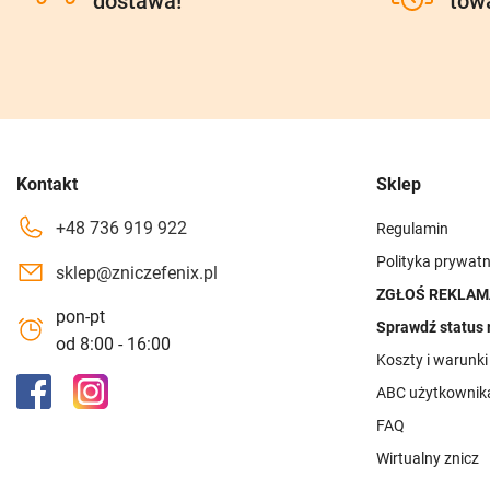
dostawa!
tow
Kontakt
Sklep
+48 736 919 922
Regulamin
Polityka prywatn
sklep@zniczefenix.pl
ZGŁOŚ REKLAM
pon-pt
Sprawdź status 
od 8:00 - 16:00
Koszty i warunk
ABC użytkownik
FAQ
Wirtualny znicz