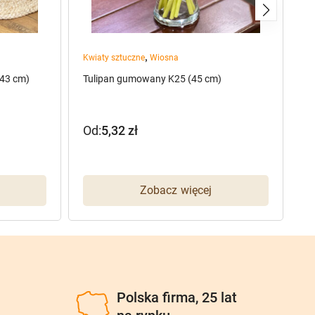
,
Kwiaty sztuczne
Wiosna
pr
43 cm)
Tulipan gumowany K25 (45 cm)
Sz
(8
Od:
5,32
zł
9
P
A
c
c
w
w
Zobacz więcej
1
93
u
Polska firma, 25 lat