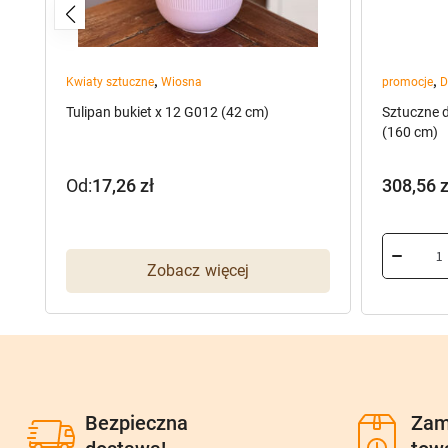
,
,
Kwiaty sztuczne
Wiosna
promocje
D
Tulipan bukiet x 12 G012 (42 cm)
Sztuczne 
(160 cm)
Od:
17,26
zł
308,56
z
Pierwot
Aktualn
cena
cena
wynosiła
wynosi:
Zobacz więcej
385,70 z
308,56 z
Bezpieczna
Zam