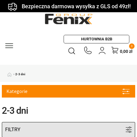
Bezpieczna darmowa wysyłka z GLS od 49zł!
HURTOWNIA B2B
0
0,00
zł
»
2-3 dni
Kategorie
2-3 dni