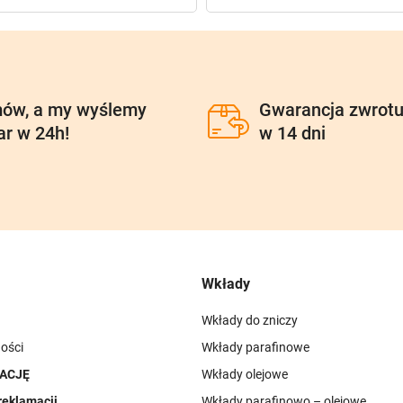
ów, a my wyślemy
Gwarancja zwrot
ar w 24h!
w 14 dni
Wkłady
Wkłady do zniczy
ości
Wkłady parafinowe
ACJĘ
Wkłady olejowe
reklamacji
Wkłady parafinowo – olejowe