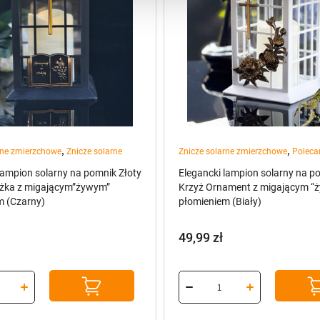
,
,
rne zmierzchowe
Znicze solarne
Znicze solarne zmierzchowe
Poleca
lampion solarny na pomnik Złoty
Elegancki lampion solarny na p
ążka z migającym”żywym”
Krzyż Ornament z migającym “
m (Czarny)
płomieniem (Biały)
49,99
zł