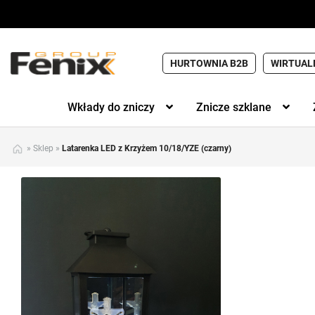
HURTOWNIA B2B
WIRTUAL
Wkłady do zniczy
Znicze szklane
»
Sklep
»
Latarenka LED z Krzyżem 10/18/YZE (czarny)