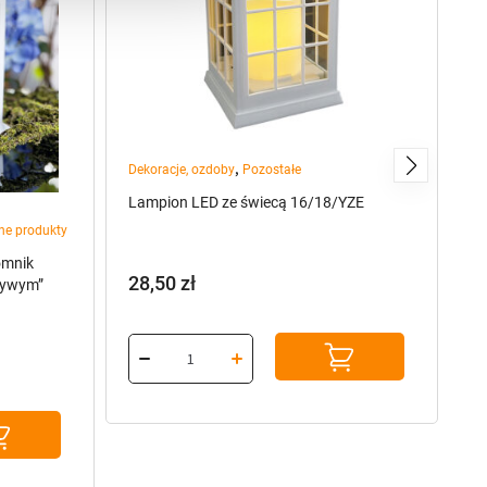
De
Fi
,
Dekoracje, ozdoby
Pozostałe
Lampion LED ze świecą 16/18/YZE
1
ne produkty
omnik
28,50
zł
żywym”