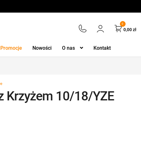
0
0,00
zł
Promocje
Nowości
O nas
Kontakt
łe
 z Krzyżem 10/18/YZE