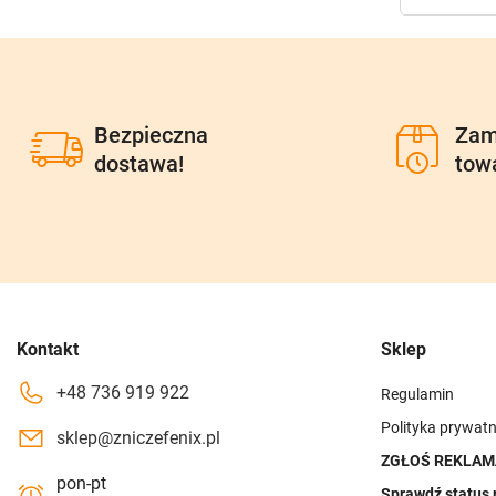
Bezpieczna
Zam
dostawa!
tow
Kontakt
Sklep
+48 736 919 922
Regulamin
Polityka prywatn
sklep@zniczefenix.pl
ZGŁOŚ REKLAM
pon-pt
Sprawdź status 