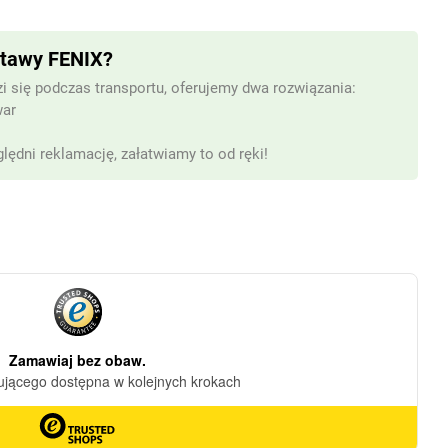
m
stawy FENIX?
i się podczas transportu, oferujemy dwa rozwiązania:
war
lędni reklamację, załatwiamy to od ręki!