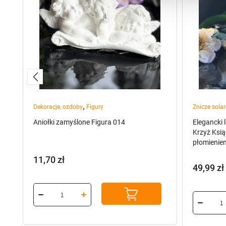
,
Dekoracje, ozdoby
Figury
Znicze sola
Aniołki zamyślone Figura 014
Elegancki 
Krzyż Ksi
płomienie
11,70
zł
49,99
zł