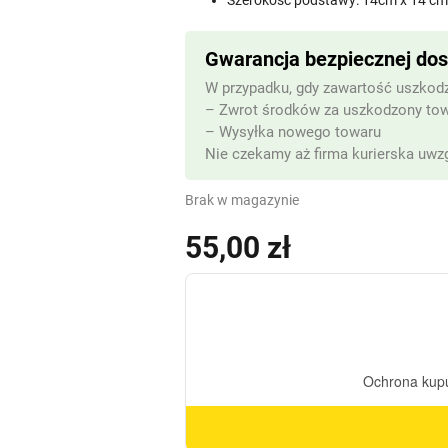
Szerokość podstawy: 14cm x 14 c
Gwarancja bezpiecznej do
W przypadku, gdy zawartość uszkodz
– Zwrot środków za uszkodzony to
– Wysyłka nowego towaru
Nie czekamy aż firma kurierska uwzg
Brak w magazynie
55,00
zł