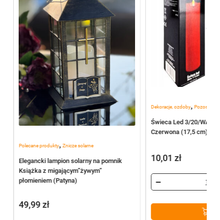
,
Dekoracje, ozdoby
Pozostałe
Świeca Led 3/20/WAX R
Czerwona (17,5 cm)
,
Polecane produkty
Znicze solarne
10,01
zł
Elegancki lampion solarny na pomnik
Książka z migającym”żywym”
)
płomieniem (Patyna)
49,99
zł