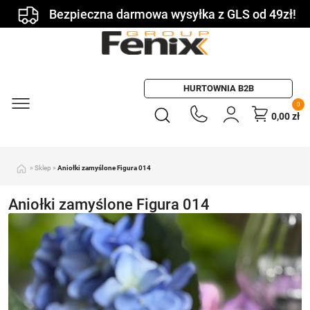
Bezpieczna darmowa wysyłka z GLS od 49zł!
HURTOWNIA B2B
0
0,00
zł
»
Sklep
»
Aniołki zamyślone Figura 014
Aniołki zamyślone Figura 014