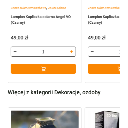
,
,
Znicze solarne zmierzchowe
Znicze solarne
Znicze solarne zmierzchowe
Zn
Lampion Kapliczka solarna Angel VO
Lampion Kapliczka sola
(Czarny)
(Czarny)
49,00
zł
49,00
zł
Więcej z kategorii Dekoracje, ozdoby