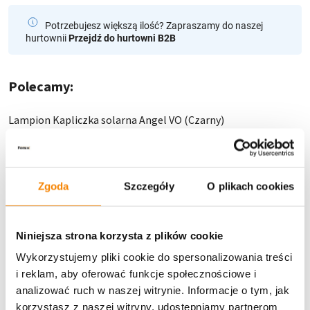
Potrzebujesz większą ilość? Zapraszamy do naszej
hurtownii
Przejdź do hurtowni B2B
Polecamy:
Lampion Kapliczka solarna Angel VO (Czarny)
49,00
zł
Dodaj do koszyka
Zgoda
Szczegóły
O plikach cookies
Niniejsza strona korzysta z plików cookie
Specyfikacja
Wykorzystujemy pliki cookie do spersonalizowania treści
i reklam, aby oferować funkcje społecznościowe i
Opinie klientów
analizować ruch w naszej witrynie. Informacje o tym, jak
korzystasz z naszej witryny, udostępniamy partnerom