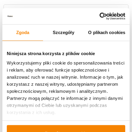
Metody płatności
Zgoda
Szczegóły
O plikach cookies
Niniejsza strona korzysta z plików cookie
Wykorzystujemy pliki cookie do spersonalizowania treści
Potrzebujesz większą ilość? Zapraszamy do naszej
hurtownii
Przejdź do hurtowni B2B
i reklam, aby oferować funkcje społecznościowe i
analizować ruch w naszej witrynie. Informacje o tym, jak
korzystasz z naszej witryny, udostępniamy partnerom
społecznościowym, reklamowym i analitycznym.
Specyfikacja
Partnerzy mogą połączyć te informacje z innymi danymi
otrzymanymi od Ciebie lub uzyskanymi podczas
Opinie klientów
korzystania z ich usług.