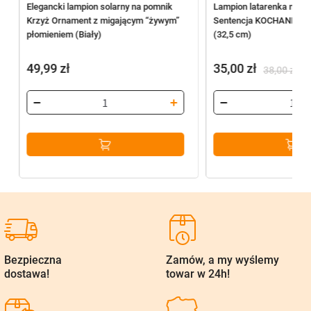
Elegancki lampion solarny na pomnik
Lampion latarenka na c
Krzyż Ornament z migającym “żywym”
Sentencja KOCHANEJ M
płomieniem (Biały)
(32,5 cm)
49,99
zł
35,00
zł
38,00
zł
Pierwotna
Aktualna
cena
cena
wynosiła:
wynosi:
38,00 zł.
35,00 zł.
Bezpieczna
Zamów, a my wyślemy
dostawa!
towar w 24h!