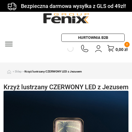
Bezpieczna darmowa wysyłka z GLS od 49zł!
HURTOWNIA B2B
0
0,00
zł
»
Sklep
»
Krzyż lustrzany CZERWONY LED z Jezusem
Krzyż lustrzany CZERWONY LED z Jezusem