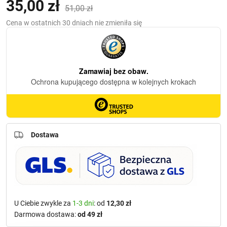
35,00
zł
Pierwotna
Aktualna
51,00
zł
cena
cena
Cena w ostatnich 30 dniach nie zmieniła się
wynosiła:
wynosi:
51,00 zł.
35,00 zł.
Dostawa
U Ciebie zwykle za
1-3 dni
: od
12,30 zł
Darmowa dostawa:
od 49 zł