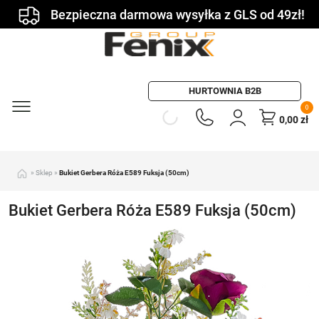
Bezpieczna darmowa wysyłka z GLS od 49zł!
HURTOWNIA B2B
0
0,00
zł
»
Sklep
»
Bukiet Gerbera Róża E589 Fuksja (50cm)
Bukiet Gerbera Róża E589 Fuksja (50cm)