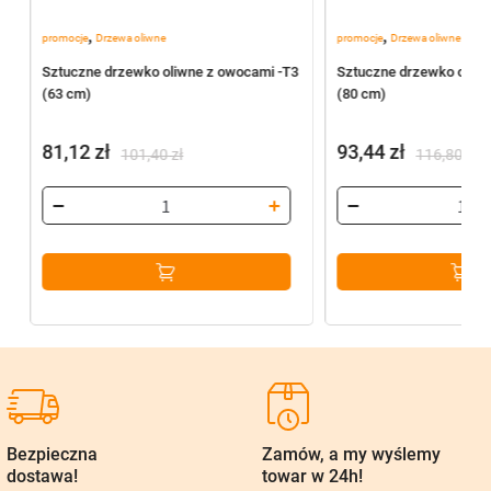
,
,
promocje
Drzewa oliwne
promocje
Drzewa oliwne
Sztuczne drzewko oliwne z owocami -T3
Sztuczne drzewko oliwn
(63 cm)
(80 cm)
81,12
zł
93,44
zł
101,40
zł
116,80
zł
Pierwotna
Aktualna
Pierwotna
Aktualna
cena
cena
cena
cena
wynosiła:
wynosi:
wynosiła:
wynosi:
101,40 zł.
81,12 zł.
116,80 zł.
93,44 zł.
Bezpieczna
Zamów, a my wyślemy
dostawa!
towar w 24h!