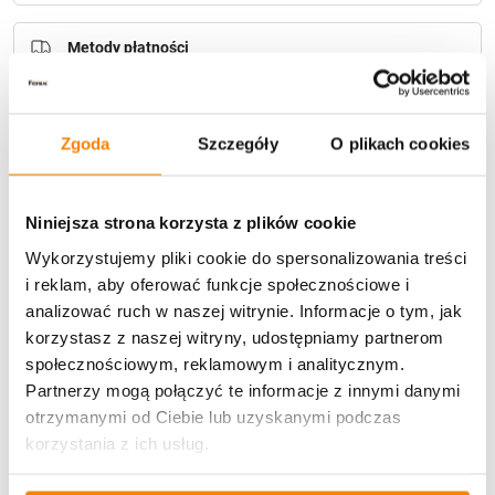
Metody płatności
Zgoda
Szczegóły
O plikach cookies
Niniejsza strona korzysta z plików cookie
Potrzebujesz większą ilość? Zapraszamy do naszej
Wykorzystujemy pliki cookie do spersonalizowania treści
hurtownii
Przejdź do hurtowni B2B
i reklam, aby oferować funkcje społecznościowe i
analizować ruch w naszej witrynie. Informacje o tym, jak
korzystasz z naszej witryny, udostępniamy partnerom
Opis produktu
społecznościowym, reklamowym i analitycznym.
Partnerzy mogą połączyć te informacje z innymi danymi
Specyfikacja
otrzymanymi od Ciebie lub uzyskanymi podczas
korzystania z ich usług.
Opinie klientów