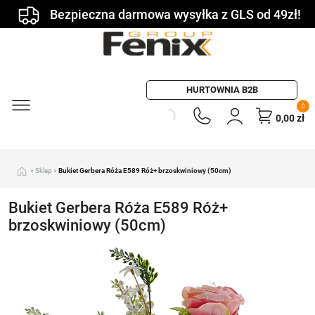
Bezpieczna darmowa wysyłka z GLS od 49zł!
HURTOWNIA B2B
0
0,00
zł
»
Sklep
»
Bukiet Gerbera Róża E589 Róż+ brzoskwiniowy (50cm)
Bukiet Gerbera Róża E589 Róż+
brzoskwiniowy (50cm)