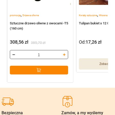
,
,
promocje
Drzewa oliwne
Kwiaty sztuczne
Wiosna
Sztuczne drzewo oliwne z owocami -T5
Tulipan bukiet x 12 G01
(160 cm)
308,56
zł
Od:
17,26
zł
385,70
zł
Pierwotna
Aktualna
cena
cena
wynosiła:
wynosi:
Zobacz wię
385,70 zł.
308,56 zł.
Bezpieczna
Zamów, a my wyślemy