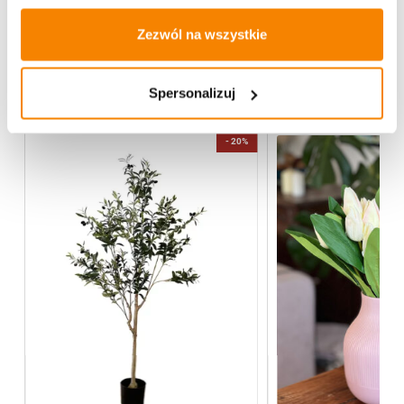
Opinie klientów
Zezwól na wszystkie
Więcej z kategorii Kwiaty sztuczne
Spersonalizuj
-
20%