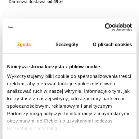
Darmowa dostawa:
od 49 zł
Metody płatności
Zgoda
Szczegóły
O plikach cookies
Niniejsza strona korzysta z plików cookie
Wykorzystujemy pliki cookie do spersonalizowania treści
Potrzebujesz większą ilość? Zapraszamy do naszej
hurtownii
Przejdź do hurtowni B2B
i reklam, aby oferować funkcje społecznościowe i
analizować ruch w naszej witrynie. Informacje o tym, jak
korzystasz z naszej witryny, udostępniamy partnerom
społecznościowym, reklamowym i analitycznym.
Opis produktu
Partnerzy mogą połączyć te informacje z innymi danymi
otrzymanymi od Ciebie lub uzyskanymi podczas
Specyfikacja
korzystania z ich usług.