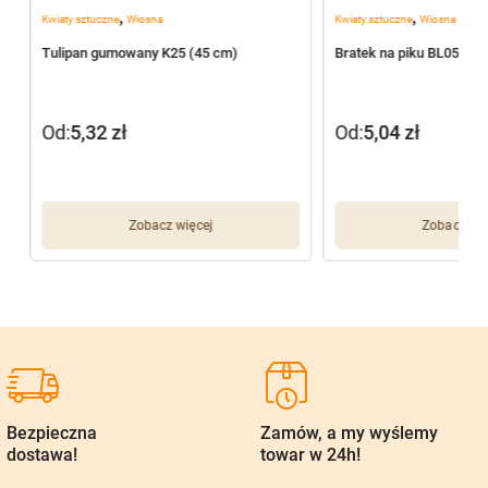
,
,
Kwiaty sztuczne
Wiosna
Kwiaty sztuczne
Wiosna
Tulipan gumowany K25 (45 cm)
Bratek na piku BL055/J
Od:
5,32
zł
Od:
5,04
zł
Zobacz więcej
Zobacz wię
Bezpieczna
Zamów, a my wyślemy
dostawa!
towar w 24h!