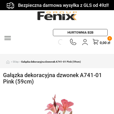
Bezpieczna darmowa wysyłka z GLS od 49zł!
HURTOWNIA B2B
0
0,00
zł
»
Sklep
»
Gałązka dekoracyjna dzwonek A741-01 Pink (59cm)
Gałązka dekoracyjna dzwonek A741-01
Pink (59cm)