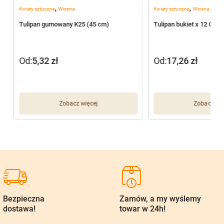
,
,
Kwiaty sztuczne
Wiosna
Kwiaty sztuczne
Wiosna
2
Tulipan gumowany K25 (45 cm)
Tulipan bukiet x 12 G01
Od:
5,32
zł
Od:
17,26
zł
Zobacz więcej
Zobacz wię
Bezpieczna
Zamów, a my wyślemy
dostawa!
towar w 24h!