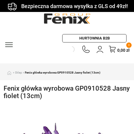
Bezpieczna darmowa wysyłka z GLS od 49zł!
HURTOWNIA B2B
0
0,00
zł
»
Sklep
»
Fenix główka wyrobowa GP0910528 Jasny fiolet (13cm)
Fenix główka wyrobowa GP0910528 Jasny
fiolet (13cm)