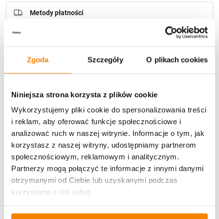
Metody płatności
Zgoda
Szczegóły
O plikach cookies
Niniejsza strona korzysta z plików cookie
Potrzebujesz większą ilość? Zapraszamy do naszej
hurtownii
Przejdź do hurtowni B2B
Wykorzystujemy pliki cookie do spersonalizowania treści
i reklam, aby oferować funkcje społecznościowe i
analizować ruch w naszej witrynie. Informacje o tym, jak
korzystasz z naszej witryny, udostępniamy partnerom
Opis produktu
społecznościowym, reklamowym i analitycznym.
Partnerzy mogą połączyć te informacje z innymi danymi
Specyfikacja
otrzymanymi od Ciebie lub uzyskanymi podczas
korzystania z ich usług.
Opinie klientów