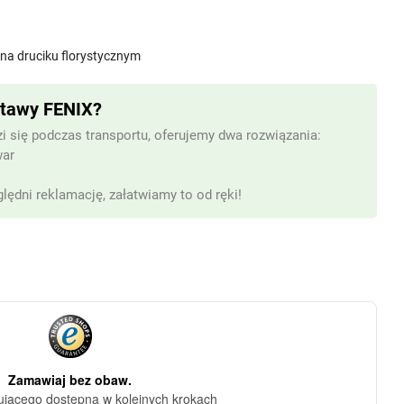
na druciku florystycznym
stawy FENIX?
i się podczas transportu, oferujemy dwa rozwiązania:
war
lędni reklamację, załatwiamy to od ręki!