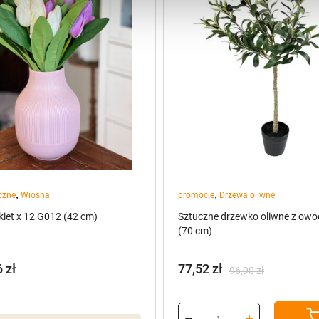
,
,
czne
Wiosna
promocje
Drzewa oliwne
kiet x 12 G012 (42 cm)
Sztuczne drzewko oliwne z owo
(70 cm)
6
zł
77,52
zł
96,90
zł
Pierwotna
Aktualna
cena
cena
wynosiła:
wynosi: