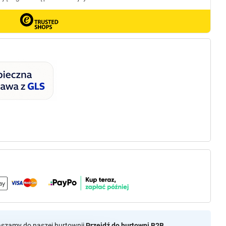
aszamy do naszej hurtownii
Przejdź do hurtowni B2B