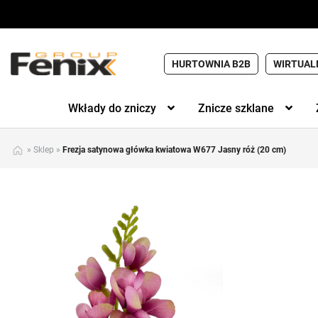
HURTOWNIA B2B
WIRTUAL
Wkłady do zniczy
Znicze szklane
»
Sklep
»
Frezja satynowa główka kwiatowa W677 Jasny róż (20 cm)