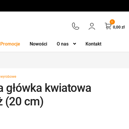
0
0,00
zł
Promocje
Nowości
O nas
Kontakt
 wyrobowe
a główka kwiatowa
ż (20 cm)