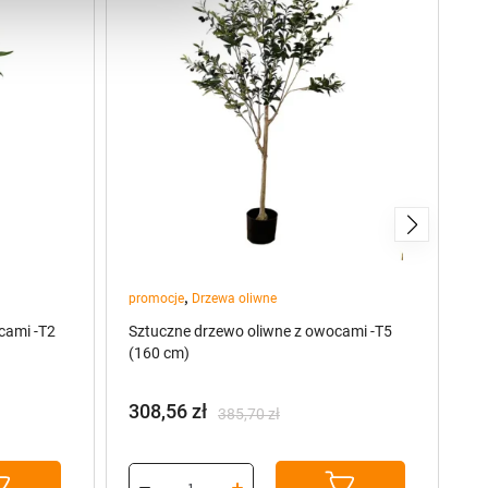
,
promocje
Drzewa oliwne
pr
cami -T2
Sztuczne drzewo oliwne z owocami -T5
Sz
(160 cm)
(8
308,56
zł
9
385,70
zł
Pierwotna
Aktualna
P
A
cena
cena
c
c
wynosiła:
wynosi:
w
w