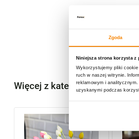
Zgoda
Niniejsza strona korzysta z
Wykorzystujemy pliki cookie 
ruch w naszej witrynie. Inf
reklamowym i analitycznym. 
Więcej z kategorii Kwiaty szt
uzyskanymi podczas korzysta