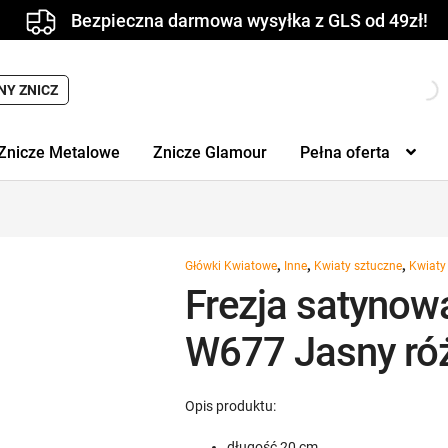
Bezpieczna darmowa wysyłka z GLS od 49zł!
NY ZNICZ
Znicze Metalowe
Znicze Glamour
Pełna oferta
,
,
,
Główki Kwiatowe
Inne
Kwiaty sztuczne
Kwiaty
Frezja satynow
W677 Jasny ró
Opis produktu:
długość 20 cm