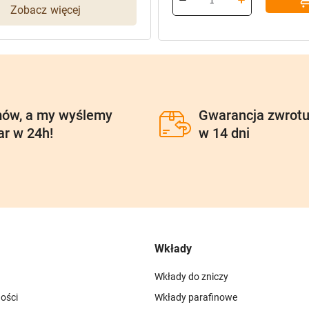
Zobacz więcej
96,90 zł.
77,52 zł.
ów, a my wyślemy
Gwarancja zwrot
ar w 24h!
w 14 dni
Wkłady
Wkłady do zniczy
ości
Wkłady parafinowe