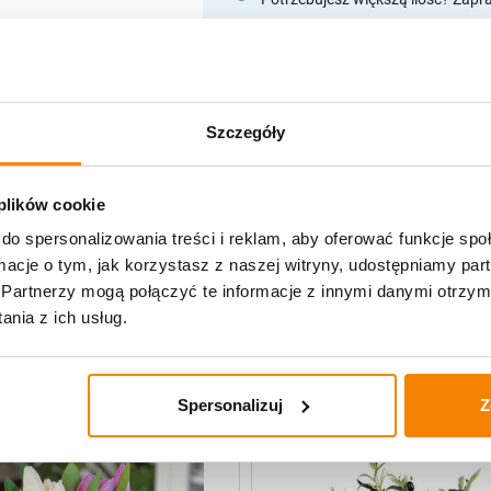
Opis produktu
Szczegóły
Specyfikacja
Opinie klientów
 plików cookie
do spersonalizowania treści i reklam, aby oferować funkcje sp
ormacje o tym, jak korzystasz z naszej witryny, udostępniamy p
Partnerzy mogą połączyć te informacje z innymi danymi otrzym
uczne
nia z ich usług.
-
20%
Spersonalizuj
Z