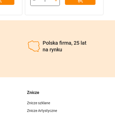
385,70 zł.
308,56 zł.
1
93
u
Polska firma, 25 lat
na rynku
Znicze
Znicze szklane
Znicze Artystyczne