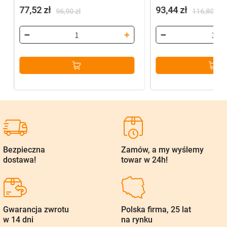
77,52
zł
93,44
zł
96,90
zł
116,80
zł
Pierwotna
Aktualna
Pierwotna
Aktualna
cena
cena
cena
cena
wynosiła:
wynosi:
wynosiła:
wynosi:
96,90 zł.
77,52 zł.
116,80 zł.
93,44 zł.
Bezpieczna
Zamów, a my wyślemy
dostawa!
towar w 24h!
Gwarancja zwrotu
Polska firma, 25 lat
w 14 dni
na rynku