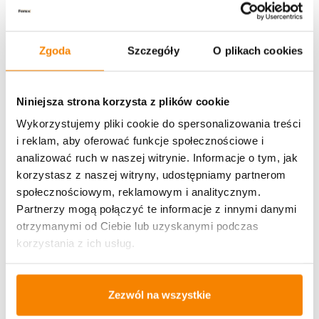
Metody płatności
Zgoda
Szczegóły
O plikach cookies
Niniejsza strona korzysta z plików cookie
Wykorzystujemy pliki cookie do spersonalizowania treści
i reklam, aby oferować funkcje społecznościowe i
Potrzebujesz większą ilość? Zapraszamy do naszej
analizować ruch w naszej witrynie. Informacje o tym, jak
hurtownii
Przejdź do hurtowni B2B
korzystasz z naszej witryny, udostępniamy partnerom
społecznościowym, reklamowym i analitycznym.
Partnerzy mogą połączyć te informacje z innymi danymi
Opinie klientów
otrzymanymi od Ciebie lub uzyskanymi podczas
korzystania z ich usług.
Więcej z kategorii Kwiaty sztuczne
Zezwól na wszystkie