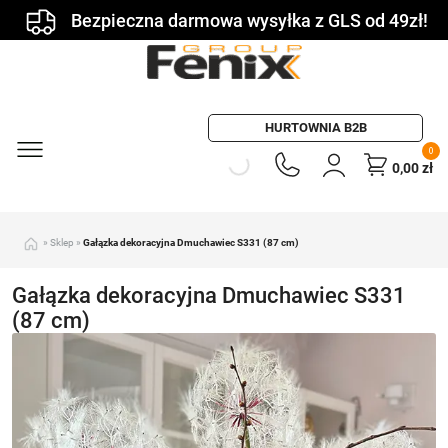
Bezpieczna darmowa wysyłka z GLS od 49zł!
HURTOWNIA B2B
0
0,00
zł
»
Sklep
»
Gałązka dekoracyjna Dmuchawiec S331 (87 cm)
Gałązka dekoracyjna Dmuchawiec S331
(87 cm)