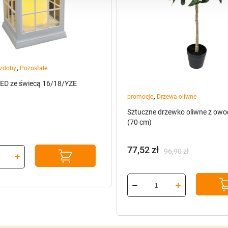
,
ozdoby
Pozostałe
ED ze świecą 16/18/YZE
,
promocje
Drzewa oliwne
Sztuczne drzewko oliwne z owo
(70 cm)
77,52
zł
96,90
zł
Pierwotna
Aktualna
cena
cena
wynosiła:
wynosi:
96,90 zł.
77,52 zł.