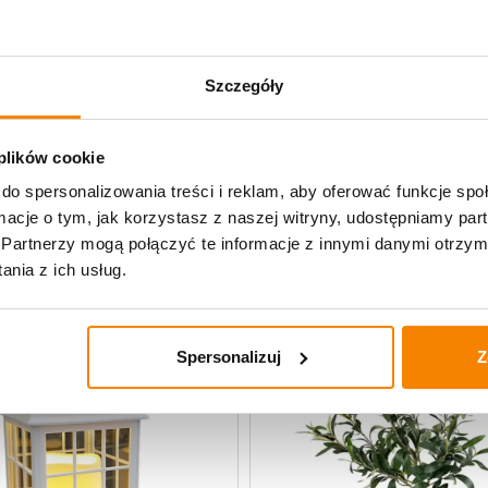
Opis produktu
Specyfikacja
Szczegóły
Opinie klientów
 plików cookie
do spersonalizowania treści i reklam, aby oferować funkcje sp
e Decor
ormacje o tym, jak korzystasz z naszej witryny, udostępniamy p
Partnerzy mogą połączyć te informacje z innymi danymi otrzym
nia z ich usług.
-
20%
Spersonalizuj
Z