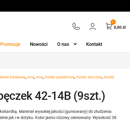
0
0,00
zł
Promocje
Nowości
O nas
Kontakt
,
,
,
,
,
Główki Kwiatowe
Inne
Inne
Kwiaty pojedyncze
Kwiaty sztuczne
Kwiaty
 pęczek 42-14B (9szt.)
a kokardką. Materiał wysokiej jakości (gumowany) do złudzenia
nie jak i w dotyku. Kolor jasno różowy cieniowany. Wysokość 38