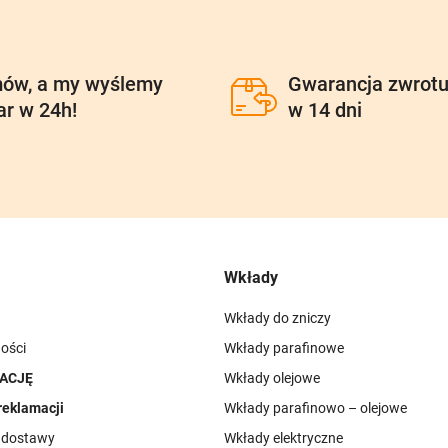
ów, a my wyślemy
Gwarancja zwrot
ar w 24h!
w 14 dni
Wkłady
Wkłady do zniczy
ości
Wkłady parafinowe
ACJĘ
Wkłady olejowe
reklamacji
Wkłady parafinowo – olejowe
i dostawy
Wkłady elektryczne