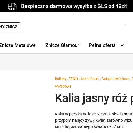
Bezpieczna darmowa wysyłka z GLS od 49zł!
Wyszukiwarka
NY ZNICZ
produktów
Znicze Metalowe
Znicze Glamour
Pełna oferta
,
,
,
Bukiety
FENIX Home Decor
Gałązki kwiatowe
wyrobowe
Kalia jasny róż
Kalia w pęczku w ilości 9 sztuk obwiązan
przypominający żywy kwiat zarówno wizual
cm, długość samego kwiatu ok. 7 cm.