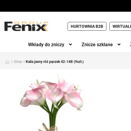
HURTOWNIA B2B
WIRTUAL
Wkłady do zniczy
Znicze szklane
»
Sklep
»
Kalia jasny róż pęczek 42-14B (9szt.)