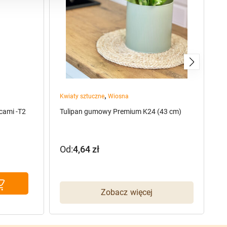
,
Kwiaty sztuczne
Wiosna
Kw
cami -T2
Tulipan gumowy Premium K24 (43 cm)
Br
Od:
4,64
zł
O
Zobacz więcej