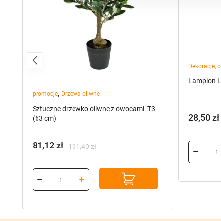
Dekoracje, 
Lampion L
,
promocje
Drzewa oliwne
Sztuczne drzewko oliwne z owocami -T3
28,50
zł
(63 cm)
81,12
zł
101,40
zł
Pierwotna
Aktualna
cena
cena
wynosiła:
wynosi:
101,40 zł.
81,12 zł.