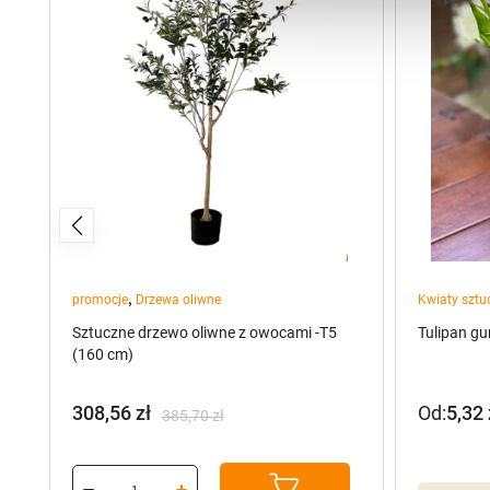
,
promocje
Drzewa oliwne
Kwiaty sztu
Sztuczne drzewo oliwne z owocami -T5
Tulipan g
(160 cm)
308,56
zł
Od:
5,32
385,70
zł
Pierwotna
Aktualna
cena
cena
wynosiła:
wynosi: