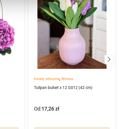
,
Kwiaty sztuczne
Wiosna
pr
Tulipan bukiet x 12 G012 (42 cm)
Sz
(7
Od:
17,26
zł
7
P
A
c
c
w
w