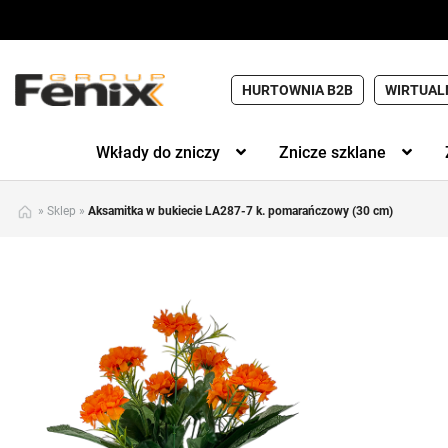
HURTOWNIA B2B
WIRTUAL
Wkłady do zniczy
Znicze szklane
»
Sklep
»
Aksamitka w bukiecie LA287-7 k. pomarańczowy (30 cm)