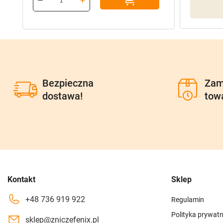
385,70 zł.
308,56 zł.
Bezpieczna
Zam
dostawa!
tow
Kontakt
Sklep
+48 736 919 922
Regulamin
Polityka prywatn
sklep@zniczefenix.pl