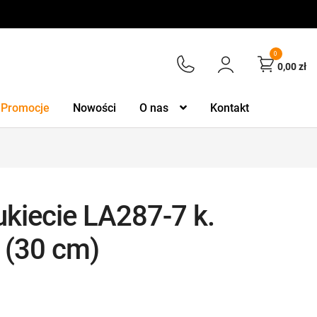
0
0,00
zł
Promocje
Nowości
O nas
Kontakt
kiecie LA287-7 k.
(30 cm)