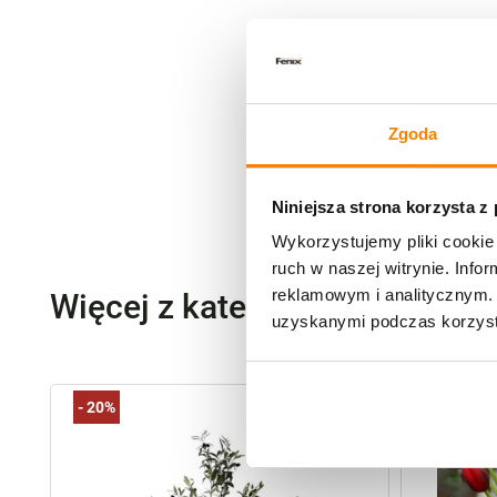
Zgoda
Niniejsza strona korzysta z
Wykorzystujemy pliki cookie 
ruch w naszej witrynie. Inf
reklamowym i analitycznym. 
Więcej z kategorii Kwiaty szt
uzyskanymi podczas korzysta
-
20%