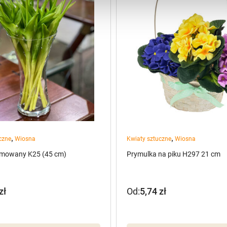
,
,
czne
Wiosna
Kwiaty sztuczne
Wiosna
umowany K25 (45 cm)
Prymulka na piku H297 21 cm
zł
Od:
5,74
zł