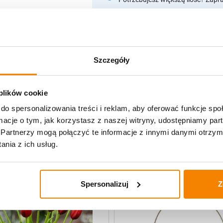
Opis produktu
Szczegóły
Specyfikacja
Opinie klientów
 plików cookie
do spersonalizowania treści i reklam, aby oferować funkcje sp
ormacje o tym, jak korzystasz z naszej witryny, udostępniamy p
Partnerzy mogą połączyć te informacje z innymi danymi otrzym
uczne
nia z ich usług.
Spersonalizuj
Z