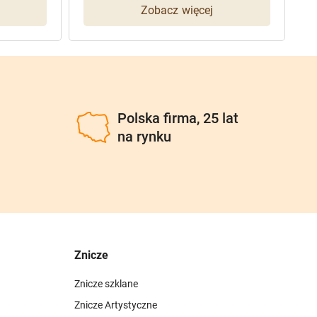
Zobacz więcej
96
77
u
Polska firma, 25 lat
na rynku
Znicze
Znicze szklane
Znicze Artystyczne