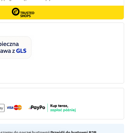
aszamy do naszej hurtownii
Przejdź do hurtowni B2B