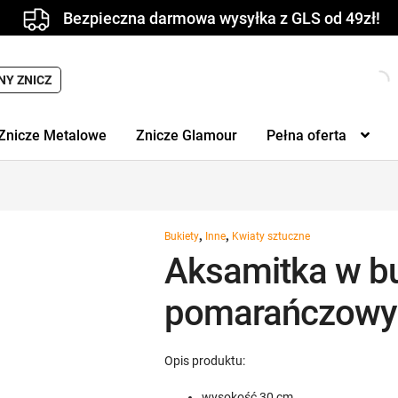
Bezpieczna darmowa wysyłka z GLS od 49zł!
Wyszukiwarka
NY ZNICZ
produktów
Znicze Metalowe
Znicze Glamour
Pełna oferta
,
,
Bukiety
Inne
Kwiaty sztuczne
Aksamitka w bu
pomarańczowy 
Opis produktu:
wysokość 30 cm