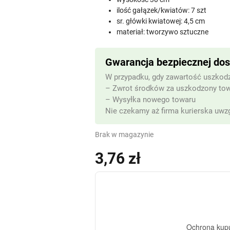
ilość gałązek/kwiatów: 7 szt
sr. główki kwiatowej: 4,5 cm
materiał: tworzywo sztuczne
Gwarancja bezpiecznej do
W przypadku, gdy zawartość uszkodz
– Zwrot środków za uszkodzony to
– Wysyłka nowego towaru
Nie czekamy aż firma kurierska uwzg
Brak w magazynie
3,76
zł
(z VAT)