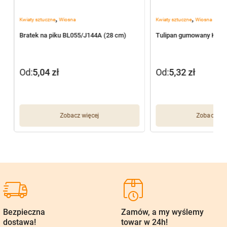
,
,
Kwiaty sztuczne
Wiosna
Kwiaty sztuczne
Wiosna
3
Bratek na piku BL055/J144A (28 cm)
Tulipan gumowany K25 
Od:
5,04
zł
Od:
5,32
zł
Zobacz więcej
Zobacz wię
Bezpieczna
Zamów, a my wyślemy
dostawa!
towar w 24h!