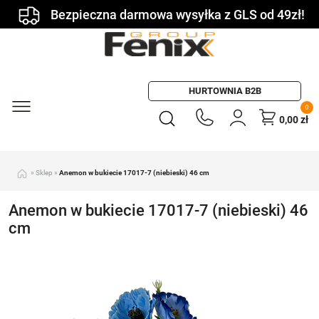
Bezpieczna darmowa wysyłka z GLS od 49zł!
HURTOWNIA B2B
0
0,00
zł
»
Sklep
»
Anemon w bukiecie 17017-7 (niebieski) 46 cm
Anemon w bukiecie 17017-7 (niebieski) 46
cm