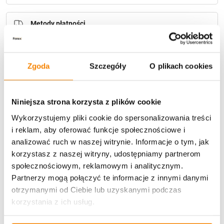
Metody płatności
Zgoda
Szczegóły
O plikach cookies
Niniejsza strona korzysta z plików cookie
Potrzebujesz większą ilość? Zapraszamy do naszej
Wykorzystujemy pliki cookie do spersonalizowania treści
hurtownii
Przejdź do hurtowni B2B
i reklam, aby oferować funkcje społecznościowe i
analizować ruch w naszej witrynie. Informacje o tym, jak
korzystasz z naszej witryny, udostępniamy partnerom
Opis produktu
społecznościowym, reklamowym i analitycznym.
Partnerzy mogą połączyć te informacje z innymi danymi
Specyfikacja
otrzymanymi od Ciebie lub uzyskanymi podczas
korzystania z ich usług.
Opinie klientów