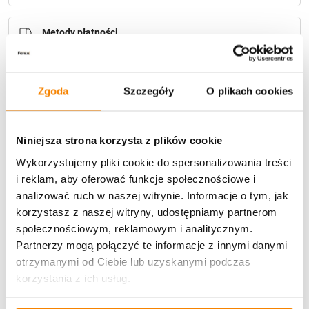
Metody płatności
Zgoda
Szczegóły
O plikach cookies
Niniejsza strona korzysta z plików cookie
Potrzebujesz większą ilość? Zapraszamy do naszej
Wykorzystujemy pliki cookie do spersonalizowania treści
hurtownii
Przejdź do hurtowni B2B
i reklam, aby oferować funkcje społecznościowe i
analizować ruch w naszej witrynie. Informacje o tym, jak
korzystasz z naszej witryny, udostępniamy partnerom
Opis produktu
społecznościowym, reklamowym i analitycznym.
Partnerzy mogą połączyć te informacje z innymi danymi
Specyfikacja
otrzymanymi od Ciebie lub uzyskanymi podczas
korzystania z ich usług.
Opinie klientów