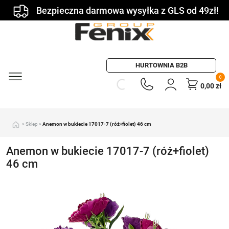
Bezpieczna darmowa wysyłka z GLS od 49zł!
HURTOWNIA B2B
0
0,00
zł
»
Sklep
»
Anemon w bukiecie 17017-7 (róż+fiolet) 46 cm
Anemon w bukiecie 17017-7 (róż+fiolet)
46 cm