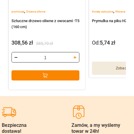
,
,
promocje
Drzewa oliwne
Kwiaty sztuczne
Wiosna
Sztuczne drzewo oliwne z owocami -T5
Prymulka na piku H297 
(160 cm)
308,56
zł
Od:
5,74
zł
385,70
zł
Pierwotna
Aktualna
cena
cena
wynosiła:
wynosi:
Zobacz wię
385,70 zł.
308,56 zł.
Bezpieczna
Zamów, a my wyślemy
dostawa!
towar w 24h!