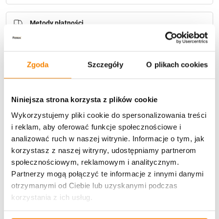
Metody płatności
Zgoda
Szczegóły
O plikach cookies
Niniejsza strona korzysta z plików cookie
Potrzebujesz większą ilość? Zapraszamy do naszej
Wykorzystujemy pliki cookie do spersonalizowania treści
hurtownii
Przejdź do hurtowni B2B
i reklam, aby oferować funkcje społecznościowe i
analizować ruch w naszej witrynie. Informacje o tym, jak
korzystasz z naszej witryny, udostępniamy partnerom
Opis produktu
społecznościowym, reklamowym i analitycznym.
Partnerzy mogą połączyć te informacje z innymi danymi
Specyfikacja
otrzymanymi od Ciebie lub uzyskanymi podczas
korzystania z ich usług.
Opinie klientów