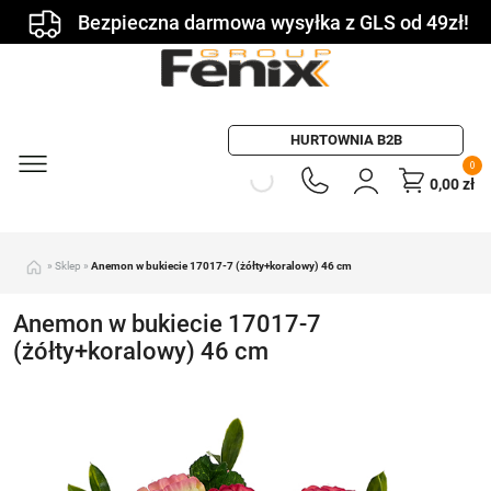
Bezpieczna darmowa wysyłka z GLS od 49zł!
HURTOWNIA B2B
0
0,00
zł
»
Sklep
»
Anemon w bukiecie 17017-7 (żółty+koralowy) 46 cm
Anemon w bukiecie 17017-7
(żółty+koralowy) 46 cm