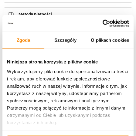
Metody płatności
Zgoda
Szczegóły
O plikach cookies
Niniejsza strona korzysta z plików cookie
Potrzebujesz większą ilość? Zapraszamy do naszej
Wykorzystujemy pliki cookie do spersonalizowania treści
hurtownii
Przejdź do hurtowni B2B
i reklam, aby oferować funkcje społecznościowe i
analizować ruch w naszej witrynie. Informacje o tym, jak
korzystasz z naszej witryny, udostępniamy partnerom
Opis produktu
społecznościowym, reklamowym i analitycznym.
Partnerzy mogą połączyć te informacje z innymi danymi
Specyfikacja
otrzymanymi od Ciebie lub uzyskanymi podczas
korzystania z ich usług.
Opinie klientów