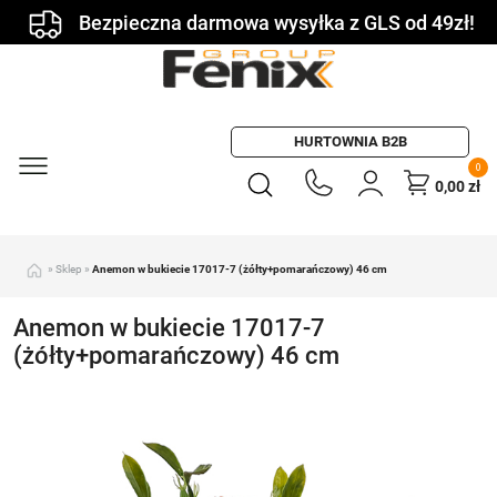
Bezpieczna darmowa wysyłka z GLS od 49zł!
HURTOWNIA B2B
0
0,00
zł
»
Sklep
»
Anemon w bukiecie 17017-7 (żółty+pomarańczowy) 46 cm
Anemon w bukiecie 17017-7
(żółty+pomarańczowy) 46 cm