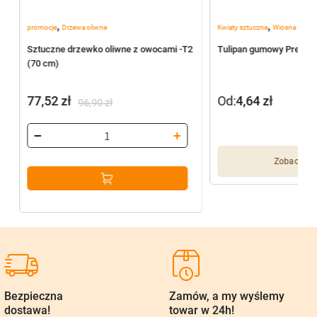
,
,
promocje
Drzewa oliwne
Kwiaty sztuczne
Wiosna
Sztuczne drzewko oliwne z owocami -T2
Tulipan gumowy Premiu
(70 cm)
77,52
zł
Od:
4,64
zł
96,90
zł
Pierwotna
Aktualna
cena
cena
wynosiła:
wynosi:
Zobacz wię
96,90 zł.
77,52 zł.
Bezpieczna
Zamów, a my wyślemy
dostawa!
towar w 24h!