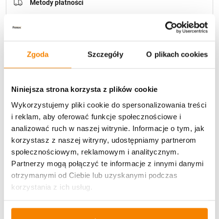
Metody płatności
Zgoda
Szczegóły
O plikach cookies
Niniejsza strona korzysta z plików cookie
Potrzebujesz większą ilość? Zapraszamy do naszej
hurtownii
Przejdź do hurtowni B2B
Wykorzystujemy pliki cookie do spersonalizowania treści
i reklam, aby oferować funkcje społecznościowe i
analizować ruch w naszej witrynie. Informacje o tym, jak
Opis produktu
korzystasz z naszej witryny, udostępniamy partnerom
społecznościowym, reklamowym i analitycznym.
Partnerzy mogą połączyć te informacje z innymi danymi
Specyfikacja
otrzymanymi od Ciebie lub uzyskanymi podczas
korzystania z ich usług.
Opinie klientów