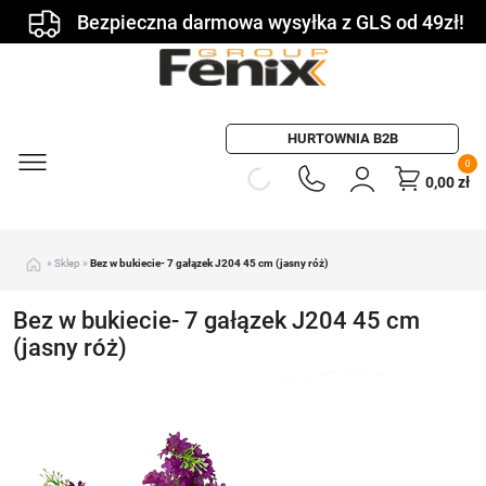
Bezpieczna darmowa wysyłka z GLS od 49zł!
HURTOWNIA B2B
0
0,00
zł
»
Sklep
»
Bez w bukiecie- 7 gałązek J204 45 cm (jasny róż)
Bez w bukiecie- 7 gałązek J204 45 cm
(jasny róż)