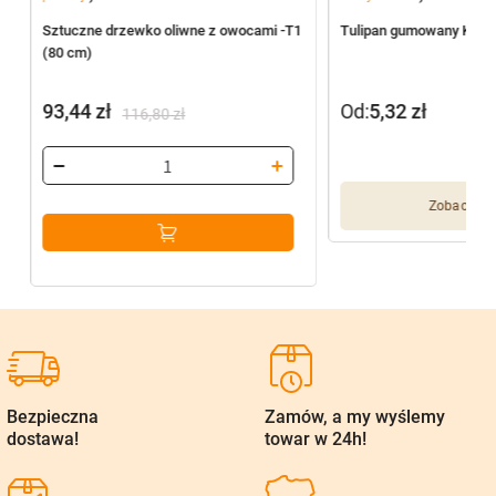
Sztuczne drzewko oliwne z owocami -T1
Tulipan gumowany K25 
(80 cm)
93,44
zł
Od:
5,32
zł
116,80
zł
Pierwotna
Aktualna
cena
cena
wynosiła:
wynosi:
Zobacz wię
116,80 zł.
93,44 zł.
Bezpieczna
Zamów, a my wyślemy
dostawa!
towar w 24h!