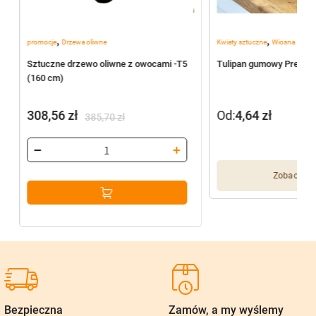
,
,
promocje
Drzewa oliwne
Kwiaty sztuczne
Wiosna
2
Sztuczne drzewo oliwne z owocami -T5
Tulipan gumowy Premiu
(160 cm)
308,56
zł
Od:
4,64
zł
385,70
zł
Pierwotna
Aktualna
cena
cena
wynosiła:
wynosi:
Zobacz wię
385,70 zł.
308,56 zł.
Bezpieczna
Zamów, a my wyślemy