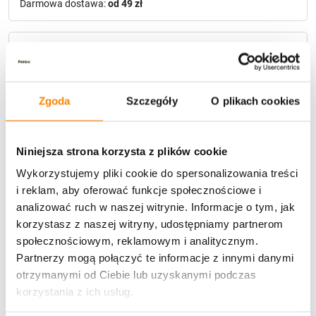
Darmowa dostawa:
od 49 zł
Metody płatności
Zgoda
Szczegóły
O plikach cookies
Niniejsza strona korzysta z plików cookie
Wykorzystujemy pliki cookie do spersonalizowania treści
Potrzebujesz większą ilość? Zapraszamy do naszej
hurtownii
Przejdź do hurtowni B2B
i reklam, aby oferować funkcje społecznościowe i
analizować ruch w naszej witrynie. Informacje o tym, jak
korzystasz z naszej witryny, udostępniamy partnerom
społecznościowym, reklamowym i analitycznym.
Opis produktu
Partnerzy mogą połączyć te informacje z innymi danymi
otrzymanymi od Ciebie lub uzyskanymi podczas
Specyfikacja
korzystania z ich usług.