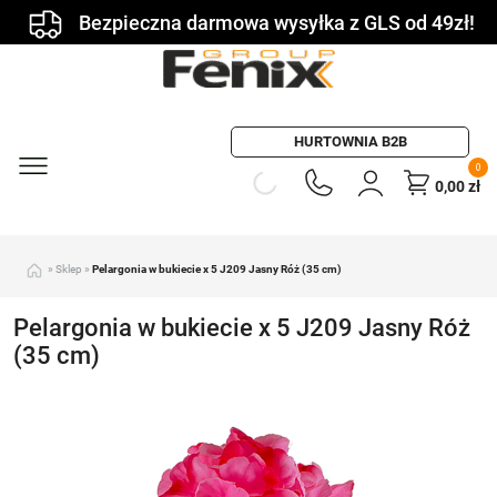
Bezpieczna darmowa wysyłka z GLS od 49zł!
HURTOWNIA B2B
0
0,00
zł
»
Sklep
»
Pelargonia w bukiecie x 5 J209 Jasny Róż (35 cm)
Pelargonia w bukiecie x 5 J209 Jasny Róż
(35 cm)