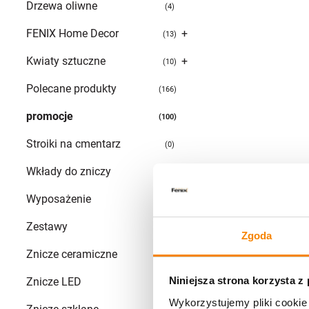
Drzewa oliwne
4
FENIX Home Decor
+
13
Kwiaty sztuczne
+
10
Polecane produkty
166
promocje
100
Stroiki na cmentarz
0
Wkłady do zniczy
+
78
Wyposażenie
+
2
Zestawy
68
Zgoda
Znicze ceramiczne
4
Niniejsza strona korzysta z
Znicze LED
41
Wykorzystujemy pliki cookie 