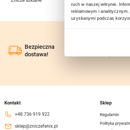
Znicze szklane
+
541
ruch w naszej witrynie. Inf
reklamowym i analitycznym. 
uzyskanymi podczas korzysta
Bezpieczna
Zam
dostawa!
tow
Kontakt
Sklep
+48 736 919 922
Regulamin
Polityka prywatn
sklep@zniczefenix.pl