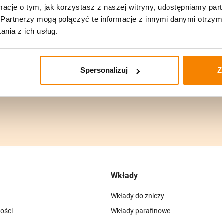
ormacje o tym, jak korzystasz z naszej witryny, udostępniamy p
Partnerzy mogą połączyć te informacje z innymi danymi otrzym
nia z ich usług.
Spersonalizuj
Z
ów, a my wyślemy
Gwarancja zwrot
ar w 24h!
w 14 dni
Wkłady
Wkłady do zniczy
ości
Wkłady parafinowe