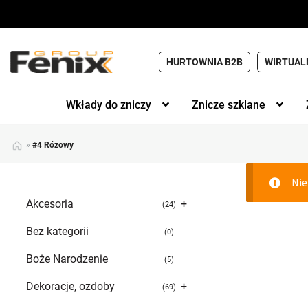
HURTOWNIA B2B
WIRTUAL
Wkłady do zniczy
Znicze szklane
»
#4 Rózowy
Nie
Akcesoria
+
24
Bez kategorii
0
Boże Narodzenie
5
Dekoracje, ozdoby
+
69