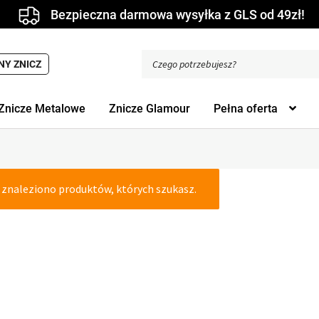
Bezpieczna darmowa wysyłka z GLS od 49zł!
Wyszukiwarka
NY ZNICZ
produktów
Znicze Metalowe
Znicze Glamour
Pełna oferta
 znaleziono produktów, których szukasz.