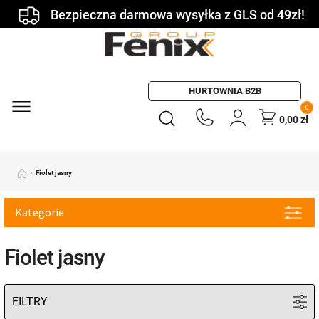
Bezpieczna darmowa wysyłka z GLS od 49zł!
HURTOWNIA B2B
0
0,00
zł
»
Fiolet jasny
Kategorie
Fiolet jasny