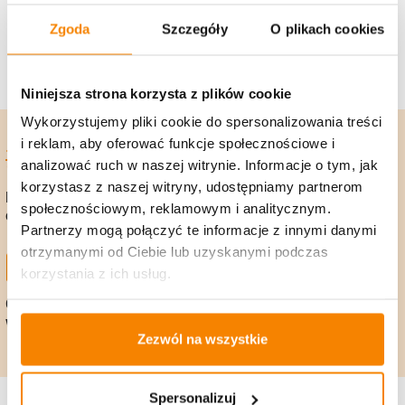
Zobacz więcej
Zgoda
Szczegóły
O plikach cookies
Niniejsza strona korzysta z plików cookie
Wykorzystujemy pliki cookie do spersonalizowania treści
i reklam, aby oferować funkcje społecznościowe i
analizować ruch w naszej witrynie. Informacje o tym, jak
korzystasz z naszej witryny, udostępniamy partnerom
Bezpieczna
Zamów, a my wyślemy
społecznościowym, reklamowym i analitycznym.
dostawa!
towar w 24h!
Partnerzy mogą połączyć te informacje z innymi danymi
otrzymanymi od Ciebie lub uzyskanymi podczas
korzystania z ich usług.
Gwarancja zwrotu
Polska firma, 25 lat
w 14 dni
na rynku
Zezwól na wszystkie
Spersonalizuj