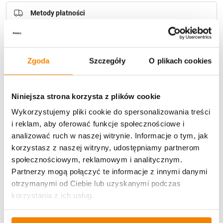
Metody płatności
Zgoda
Szczegóły
O plikach cookies
Niniejsza strona korzysta z plików cookie
Potrzebujesz większą ilość? Zapraszamy do naszej
hurtownii
Przejdź do hurtowni B2B
Wykorzystujemy pliki cookie do spersonalizowania treści
i reklam, aby oferować funkcje społecznościowe i
analizować ruch w naszej witrynie. Informacje o tym, jak
korzystasz z naszej witryny, udostępniamy partnerom
Opis produktu
społecznościowym, reklamowym i analitycznym.
Partnerzy mogą połączyć te informacje z innymi danymi
Specyfikacja
otrzymanymi od Ciebie lub uzyskanymi podczas
korzystania z ich usług.
Opinie klientów