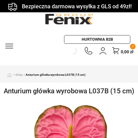
Bezpieczna darmowa wysyłka z GLS od 49zł!
HURTOWNIA B2B
0
0,00
zł
»
Sklep
»
Anturium główka wyrobowa L037B (15 cm)
Anturium główka wyrobowa L037B (15 cm)