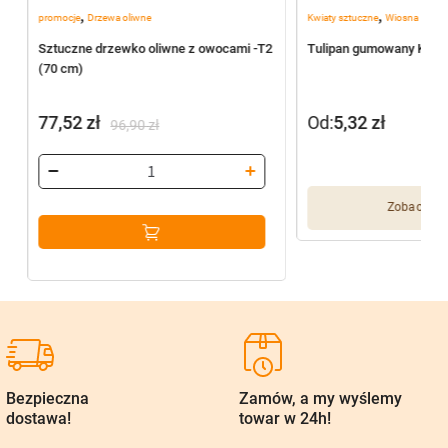
,
,
promocje
Drzewa oliwne
Kwiaty sztuczne
Wiosna
Sztuczne drzewko oliwne z owocami -T2
Tulipan gumowany K25 
(70 cm)
77,52
zł
Od:
5,32
zł
96,90
zł
Pierwotna
Aktualna
cena
cena
wynosiła:
wynosi:
Zobacz wię
96,90 zł.
77,52 zł.
Bezpieczna
Zamów, a my wyślemy
dostawa!
towar w 24h!