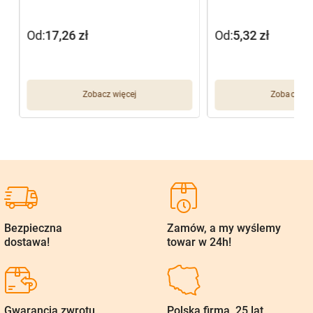
Tulipan bukiet x 12 G012 (42 cm)
Tulipan gumowany K25 
Od:
17,26
zł
Od:
5,32
zł
Zobacz więcej
Zobacz wię
Bezpieczna
Zamów, a my wyślemy
dostawa!
towar w 24h!