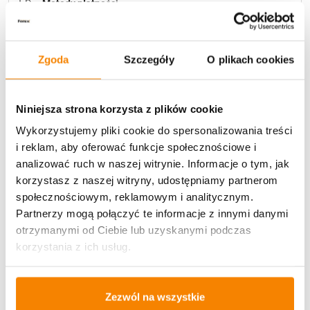
Metody płatności
Zgoda
Szczegóły
O plikach cookies
Niniejsza strona korzysta z plików cookie
Wykorzystujemy pliki cookie do spersonalizowania treści
i reklam, aby oferować funkcje społecznościowe i
Potrzebujesz większą ilość? Zapraszamy do naszej
analizować ruch w naszej witrynie. Informacje o tym, jak
hurtownii
Przejdź do hurtowni B2B
korzystasz z naszej witryny, udostępniamy partnerom
społecznościowym, reklamowym i analitycznym.
Partnerzy mogą połączyć te informacje z innymi danymi
Specyfikacja
otrzymanymi od Ciebie lub uzyskanymi podczas
korzystania z ich usług.
Opinie klientów
Zezwól na wszystkie