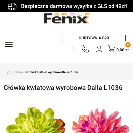
Bezpieczna darmowa wysyłka z GLS od 49zł!
HURTOWNIA B2B
0
0,00
zł
»
Sklep
»
Główka kwiatowa wyrobowa Dalia L1036
Główka kwiatowa wyrobowa Dalia L1036