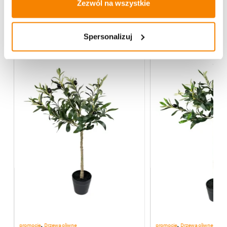
Zezwól na wszystkie
Więcej z kategorii Kwiaty sztuczne
Spersonalizuj
-
20%
,
,
promocje
Drzewa oliwne
promocje
Drzewa oliwne