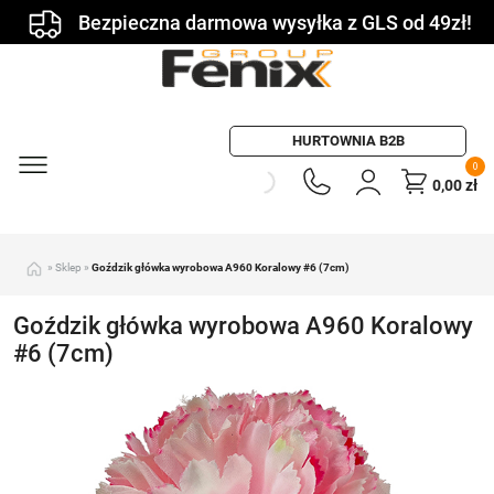
Bezpieczna darmowa wysyłka z GLS od 49zł!
HURTOWNIA B2B
0
0,00
zł
»
Sklep
»
Goździk główka wyrobowa A960 Koralowy #6 (7cm)
Goździk główka wyrobowa A960 Koralowy
#6 (7cm)