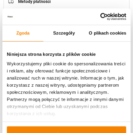
Metody płatności
Zgoda
Szczegóły
O plikach cookies
Niniejsza strona korzysta z plików cookie
Potrzebujesz większą ilość? Zapraszamy do naszej
hurtownii
Przejdź do hurtowni B2B
Wykorzystujemy pliki cookie do spersonalizowania treści
i reklam, aby oferować funkcje społecznościowe i
analizować ruch w naszej witrynie. Informacje o tym, jak
Opis produktu
korzystasz z naszej witryny, udostępniamy partnerom
społecznościowym, reklamowym i analitycznym.
Partnerzy mogą połączyć te informacje z innymi danymi
Specyfikacja
otrzymanymi od Ciebie lub uzyskanymi podczas
korzystania z ich usług.
Opinie klientów