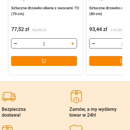
Sztuczne drzewko oliwne z owocami -T2
Sztuczne drzewko oliwn
(70 cm)
(80 cm)
77,52
zł
93,44
zł
96,90
zł
116,80
zł
Pierwotna
Aktualna
Pierwotna
Aktualna
cena
cena
cena
cena
wynosiła:
wynosi:
wynosiła:
wynosi:
96,90 zł.
77,52 zł.
116,80 zł.
93,44 zł.
Bezpieczna
Zamów, a my wyślemy
dostawa!
towar w 24h!