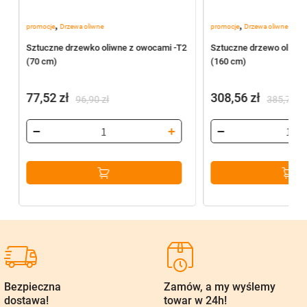
,
,
promocje
Drzewa oliwne
promocje
Drzewa oliwne
Sztuczne drzewko oliwne z owocami -T2
Sztuczne drzewo oliwne
(70 cm)
(160 cm)
77,52
zł
308,56
zł
96,90
zł
385,70
zł
Pierwotna
Aktualna
Pierwotna
Aktualna
cena
cena
cena
cena
wynosiła:
wynosi:
wynosiła:
wynosi:
96,90 zł.
77,52 zł.
385,70 zł.
308,56 zł.
Bezpieczna
Zamów, a my wyślemy
dostawa!
towar w 24h!