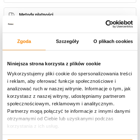
Metody płatności
Zgoda
Szczegóły
O plikach cookies
Niniejsza strona korzysta z plików cookie
Potrzebujesz większą ilość? Zapraszamy do naszej
Wykorzystujemy pliki cookie do spersonalizowania treści
hurtownii
Przejdź do hurtowni B2B
i reklam, aby oferować funkcje społecznościowe i
analizować ruch w naszej witrynie. Informacje o tym, jak
korzystasz z naszej witryny, udostępniamy partnerom
Opis produktu
społecznościowym, reklamowym i analitycznym.
Partnerzy mogą połączyć te informacje z innymi danymi
Specyfikacja
otrzymanymi od Ciebie lub uzyskanymi podczas
korzystania z ich usług.
Opinie klientów