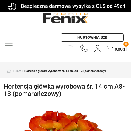
Bezpieczna darmowa wysyłka z GLS od 49zł!
HURTOWNIA B2B
0
0,00
zł
»
Sklep
»
Hortensja główka wyrobowa śr. 14 cm A8-13 (pomarańczowy)
Hortensja główka wyrobowa śr. 14 cm A8-
13 (pomarańczowy)