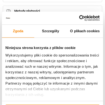
Metody płatności
Zgoda
Szczegóły
O plikach cookies
Niniejsza strona korzysta z plików cookie
Potrzebujesz większą ilość? Zapraszamy do naszej
Wykorzystujemy pliki cookie do spersonalizowania treści
hurtownii
Przejdź do hurtowni B2B
i reklam, aby oferować funkcje społecznościowe i
analizować ruch w naszej witrynie. Informacje o tym, jak
korzystasz z naszej witryny, udostępniamy partnerom
Opis produktu
społecznościowym, reklamowym i analitycznym.
Partnerzy mogą połączyć te informacje z innymi danymi
Specyfikacja
otrzymanymi od Ciebie lub uzyskanymi podczas
korzystania z ich usług.
Opinie klientów