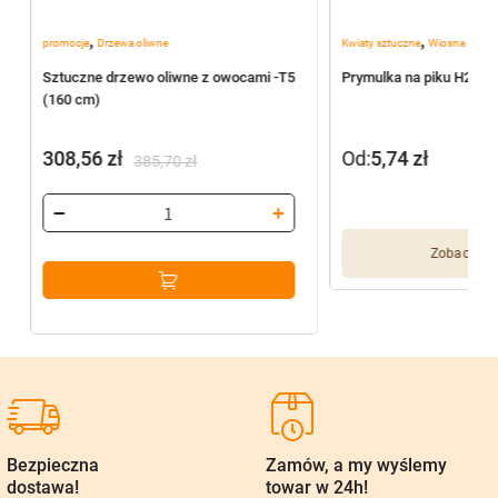
,
,
promocje
Drzewa oliwne
Kwiaty sztuczne
Wiosna
1
Sztuczne drzewo oliwne z owocami -T5
Prymulka na piku H297 
(160 cm)
308,56
zł
Od:
5,74
zł
385,70
zł
Pierwotna
Aktualna
cena
cena
wynosiła:
wynosi:
Zobacz wię
385,70 zł.
308,56 zł.
Bezpieczna
Zamów, a my wyślemy
dostawa!
towar w 24h!