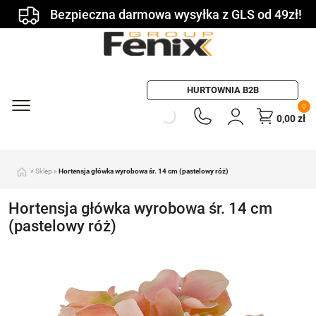
Bezpieczna darmowa wysyłka z GLS od 49zł!
HURTOWNIA B2B
0
0,00
zł
»
Sklep
»
Hortensja główka wyrobowa śr. 14 cm (pastelowy róż)
Hortensja główka wyrobowa śr. 14 cm
(pastelowy róż)