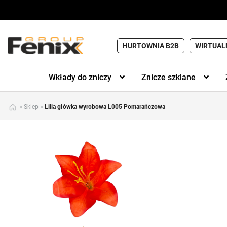
HURTOWNIA B2B
WIRTUAL
Wkłady do zniczy
Znicze szklane
»
Sklep
»
Lilia główka wyrobowa L005 Pomarańczowa