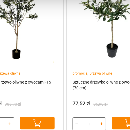
,
rzewa oliwne
promocje
Drzewa oliwne
drzewo oliwne z owocami -T5
Sztuczne drzewko oliwne z owo
(70 cm)
ł
77,52
zł
385,70
zł
96,90
zł
na
a
Pierwotna
Aktualna
cena
cena
:
wynosiła:
wynosi:
ł.
ł.
96,90 zł.
77,52 zł.