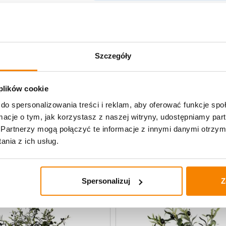
Opis produktu
Szczegóły
Specyfikacja
Opinie klientów
 plików cookie
do spersonalizowania treści i reklam, aby oferować funkcje sp
ormacje o tym, jak korzystasz z naszej witryny, udostępniamy p
uczne
Partnerzy mogą połączyć te informacje z innymi danymi otrzym
nia z ich usług.
-
20%
Spersonalizuj
Z