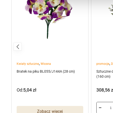
,
,
Kwiaty sztuczne
Wiosna
promocje
D
Bratek na piku BL055/J144A (28 cm)
Sztuczne 
(160 cm)
Od:
5,04
zł
308,56
z
Pierwot
Aktualn
cena
cena
wynosiła
wynosi:
Zobacz więcej
385,70 z
308,56 z