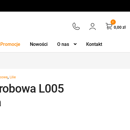
0
0,00
zł
Promocje
Nowości
O nas
Kontakt
,
obowe
Lilie
yrobowa L005
a