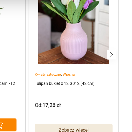
,
Kwiaty sztuczne
Wiosna
pr
cami -T2
Tulipan bukiet x 12 G012 (42 cm)
Sz
(6
Od:
17,26
zł
8
P
A
c
c
w
w
Zobacz więcej
1
81