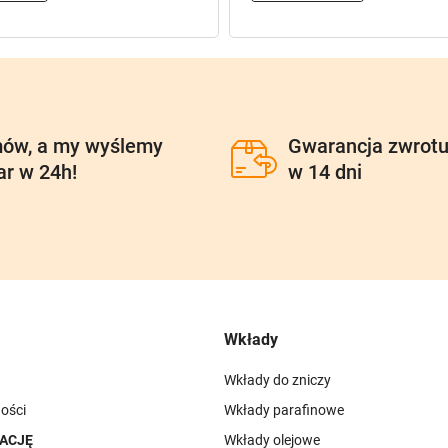
ów, a my wyślemy
Gwarancja zwrot
ar w 24h!
w 14 dni
Wkłady
Wkłady do zniczy
ości
Wkłady parafinowe
ACJĘ
Wkłady olejowe