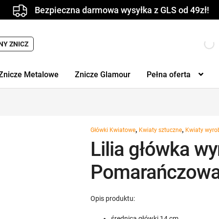
Bezpieczna darmowa wysyłka z GLS od 49zł!
Wyszukiwarka
NY ZNICZ
produktów
Znicze Metalowe
Znicze Glamour
Pełna oferta
,
,
Główki Kwiatowe
Kwiaty sztuczne
Kwiaty wyr
Lilia główka w
Pomarańczow
Opis produktu:
średnica główki 14 cm