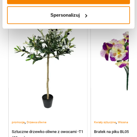
Spersonalizuj
%
-
20%
,
,
promocje
Drzewa oliwne
Kwiaty sztuczne
Wiosna
3
Sztuczne drzewko oliwne z owocami -T1
Bratek na piku BL055/J