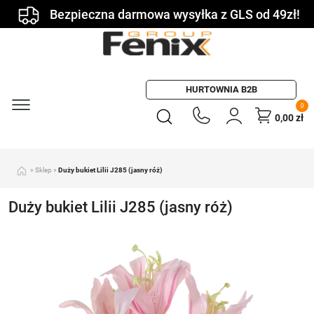
Bezpieczna darmowa wysyłka z GLS od 49zł!
HURTOWNIA B2B
0
0,00
zł
»
Sklep
»
Duży bukiet Lilii J285 (jasny róż)
Duży bukiet Lilii J285 (jasny róż)