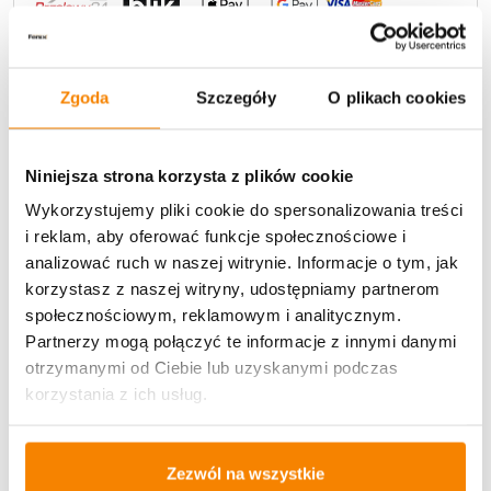
Zgoda
Szczegóły
O plikach cookies
Potrzebujesz większą ilość? Zapraszamy do naszej
hurtownii
Przejdź do hurtowni B2B
Niniejsza strona korzysta z plików cookie
Wykorzystujemy pliki cookie do spersonalizowania treści
i reklam, aby oferować funkcje społecznościowe i
Opis produktu
analizować ruch w naszej witrynie. Informacje o tym, jak
korzystasz z naszej witryny, udostępniamy partnerom
społecznościowym, reklamowym i analitycznym.
Specyfikacja
Partnerzy mogą połączyć te informacje z innymi danymi
otrzymanymi od Ciebie lub uzyskanymi podczas
Opinie klientów
korzystania z ich usług.
Więcej z kategorii Kwiaty sztuczne
Zezwól na wszystkie