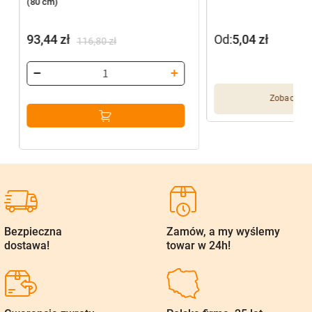
(80 cm)
93,44
zł
Od:
5,04
zł
116,80
zł
Pierwotna
Aktualna
cena
cena
wynosiła:
wynosi:
Zobacz wię
116,80 zł.
93,44 zł.
Bezpieczna
Zamów, a my wyślemy
dostawa!
towar w 24h!