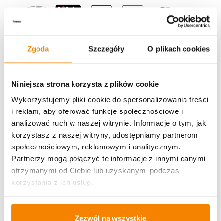
Zgoda
Szczegóły
O plikach cookies
Potrzebujesz większą ilość? Zapraszamy do naszej
Niniejsza strona korzysta z plików cookie
hurtownii
Przejdź do hurtowni B2B
Wykorzystujemy pliki cookie do spersonalizowania treści
i reklam, aby oferować funkcje społecznościowe i
analizować ruch w naszej witrynie. Informacje o tym, jak
Opis produktu
korzystasz z naszej witryny, udostępniamy partnerom
społecznościowym, reklamowym i analitycznym.
Specyfikacja
Partnerzy mogą połączyć te informacje z innymi danymi
otrzymanymi od Ciebie lub uzyskanymi podczas
Opinie klientów
korzystania z ich usług.
Zezwól na wszystkie
Więcej z kategorii Kwiaty sztuczne