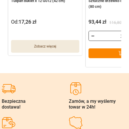
3
Tulipan bukiet x 12 G012 (42 cm)
Sztuczne drzewko oliwn
(80 cm)
Od:
17,26
zł
93,44
zł
116,80
zł
Pierwotna
Aktualna
cena
cena
wynosiła:
wynosi:
Zobacz więcej
116,80 zł.
93,44 zł.
Bezpieczna
Zamów, a my wyślemy
dostawa!
towar w 24h!