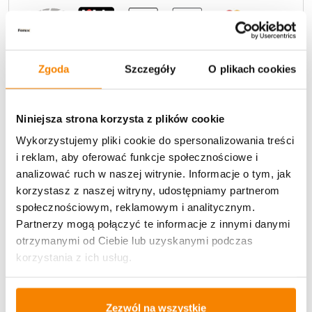
Zgoda
Szczegóły
O plikach cookies
Potrzebujesz większą ilość? Zapraszamy do naszej
Niniejsza strona korzysta z plików cookie
hurtownii
Przejdź do hurtowni B2B
Wykorzystujemy pliki cookie do spersonalizowania treści
i reklam, aby oferować funkcje społecznościowe i
analizować ruch w naszej witrynie. Informacje o tym, jak
Opis produktu
korzystasz z naszej witryny, udostępniamy partnerom
społecznościowym, reklamowym i analitycznym.
Specyfikacja
Partnerzy mogą połączyć te informacje z innymi danymi
otrzymanymi od Ciebie lub uzyskanymi podczas
Opinie klientów
korzystania z ich usług.
Zezwól na wszystkie
Więcej z kategorii Kwiaty sztuczne