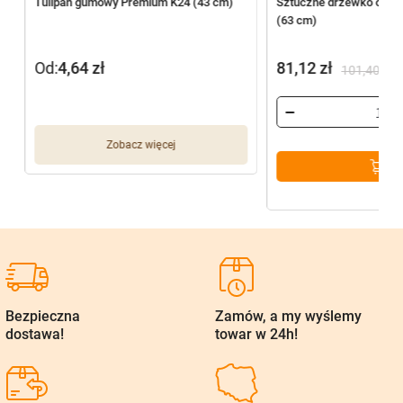
Tulipan gumowy Premium K24 (43 cm)
Sztuczne drzewko oliwn
(63 cm)
Od:
4,64
zł
81,12
zł
101,40
zł
Pierwotna
Aktualna
cena
cena
wynosiła:
wynosi:
Zobacz więcej
101,40 zł.
81,12 zł.
Bezpieczna
Zamów, a my wyślemy
dostawa!
towar w 24h!