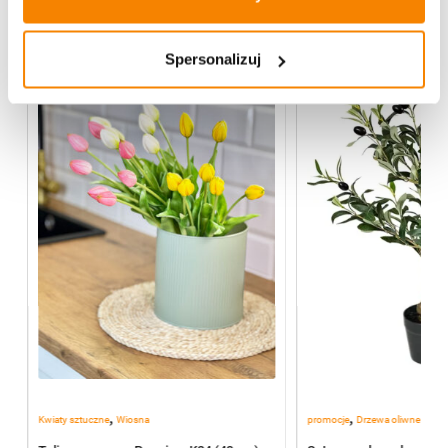
Spersonalizuj
,
,
Kwiaty sztuczne
Wiosna
promocje
Drzewa oliwne