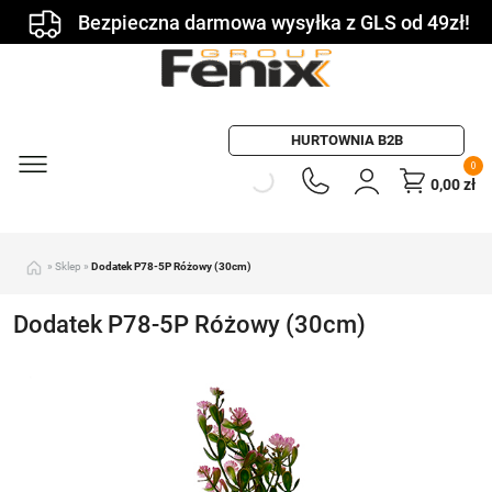
Bezpieczna darmowa wysyłka z GLS od 49zł!
HURTOWNIA B2B
0
0,00
zł
»
Sklep
»
Dodatek P78-5P Różowy (30cm)
Dodatek P78-5P Różowy (30cm)